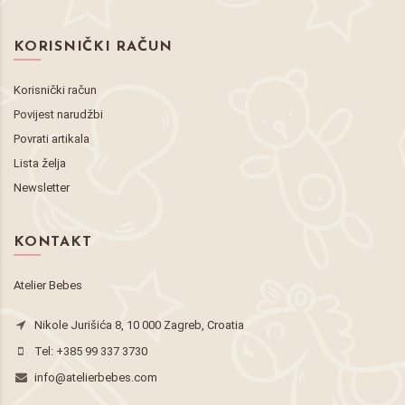
KORISNIČKI RAČUN
Korisnički račun
Povijest narudžbi
Povrati artikala
Lista želja
Newsletter
KONTAKT
Atelier Bebes
Nikole Jurišića 8, 10 000 Zagreb, Croatia
Tel:
+385 99 337 3730
info@atelierbebes.com