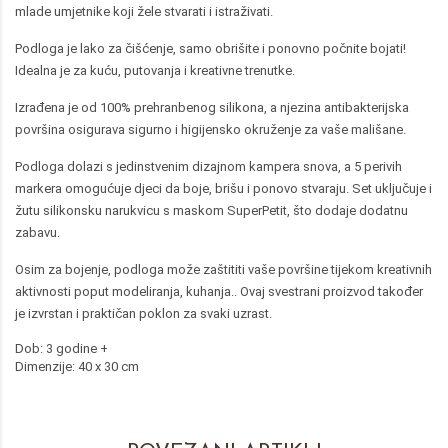
mlade umjetnike koji žele stvarati i istraživati.
Podloga je lako za čišćenje, samo obrišite i ponovno počnite bojati!
Idealna je za kuću, putovanja i kreativne trenutke.
Izrađena je od 100% prehranbenog silikona, a njezina antibakterijska
površina osigurava sigurno i higijensko okruženje za vaše mališane.
Podloga dolazi s jedinstvenim dizajnom kampera snova, a 5 perivih
markera omogućuje djeci da boje, brišu i ponovo stvaraju. Set uključuje i
žutu silikonsku narukvicu s maskom SuperPetit, što dodaje dodatnu
zabavu.
Osim za bojenje, podloga može zaštititi vaše površine tijekom kreativnih
aktivnosti poput modeliranja, kuhanja.. Ovaj svestrani proizvod također
je izvrstan i praktičan poklon za svaki uzrast.
Dob: 3 godine +
Dimenzije: 40 x 30 cm