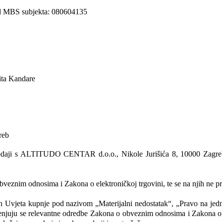
 MBS subjekta: 080604135
ita Kandare 
reb
daji s ALTITUDO CENTAR d.o.o., Nikole Jurišića 8, 10000 Zagreb u s
eznim odnosima i Zakona o elektroničkoj trgovini, te se na njih ne pri
 Uvjeta kupnje pod nazivom „Materijalni nedostatak“, „Pravo na jedno
enjuju se relevantne odredbe Zakona o obveznim odnosima i Zakona o e