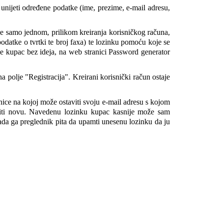
ijeti određene podatke (ime, prezime, e-mail adresu, 
je samo jednom, prilikom kreiranja korisničkog računa, 
podatke o tvrtki te broj faxa) te lozinku pomoću koje se 
je kupac bez ideja, na web stranici Password generator 
 polje "Registracija". Kreirani korisnički račun ostaje 
nice na kojoj može ostaviti svoju e-mail adresu s kojom 
biti novu. Navedenu lozinku kupac kasnije može sam 
ada ga preglednik pita da upamti unesenu lozinku da ju 