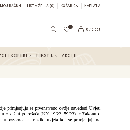
MOJ RAČUN
LISTA ŽELJA (0)
KOŠARICA
NAPLATA
0
0
/
0,00€
CI I KOFERI
TEKSTIL
AKCIJE
ije primjenjuju se prvenstveno ovdje navedeni Uvjeti 
nu o zaštiti potrošača (NN 19/22, 59/23) te Zakonu o 
u pozornost na razliku uvjeta koji se primjenjuju na 