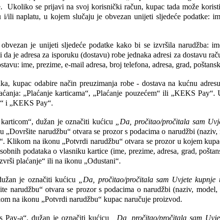
.  Ukoliko se prijavi na svoj korisnički račun, kupac tada može koristi
u i/ili naplatu, u kojem slučaju je obvezan unijeti sljedeće podatke: im
obvezan je unijeti sljedeće podatke kako bi se izvršila narudžba: ime,
i da je adresa za isporuku (dostavu) robe jednaka adresi za dostavu raču
avu: ime, prezime, e-mail adresa, broj telefona, adresa, grad, poštanski
a, kupac odabire način preuzimanja robe - dostava na kućnu adresu i
laćanja: „Plaćanje karticama“, „Plaćanje pouzećem“ ili „KEKS Pay“. U
ma“ i „KEKS Pay“.
articom“, dužan je označiti kućicu 
„Da, pročitao/pročitala sam Uvj
 „Dovršite narudžbu“ otvara se prozor s podacima o narudžbi (naziv, m
“. Klikom na ikonu „Potvrdi narudžbu“ otvara se prozor u kojem kupac 
nih podataka o vlasniku kartice (ime, prezime, adresa, grad, poštanski
vrši plaćanje“ ili na ikonu „Odustani“.
užan je označiti kućicu 
„Da, pročitao/pročitala sam Uvjete kupnje 
te narudžbu“ otvara se prozor s podacima o narudžbi (naziv, model, k
ikom na ikonu „Potvrdi narudžbu“ kupac naručuje proizvod.
 Pay-a“, dužan je označiti kućicu 
„Da, pročitao/pročitala sam Uvje