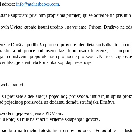
 adrese: 
info@atelierbebes.com
. 
stane suprotan) prisilnim propisima primjenjuju se odredbe tih prisilnih
 ovih Uvjeta kupnje ispuni uredno i na vrijeme. Pritom, Društvo ne o
zije Društva podliježu procesu provjere identiteta korisnika, te isto ul
 prakticira niti potiče podnošenje lažnih potrošačkih recenzija ili prepor
ja ili društvenih preporuka radi promocije proizvoda. Na recenzije ost
ifikacije identiteta korisnika koji daju recenzije.
web stranici
.
 preuzete s deklaracija pojedinog proizvoda, unutarnjih uputa proizvo
ljač pojedinog proizvoda uz dodatnu doradu stručnjaka Društva. 
oizvoda i njegova cijena s PDV-om.
i u kojoj su bile na snazi u vrijeme sklapanja ugovora.
 bira na temelju fotografije i osnovnog opisa. Fotografije su ilustr