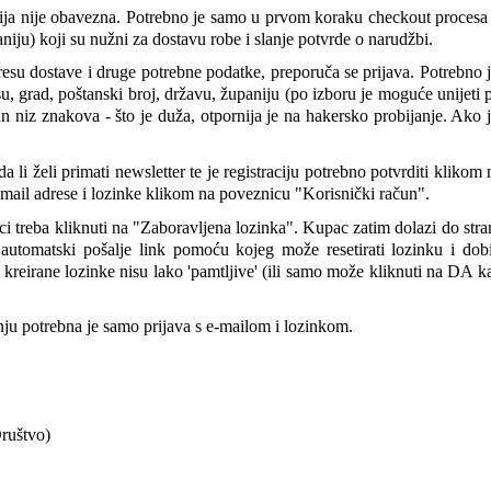
ja nije obavezna. Potrebno je samo u prvom koraku checkout procesa un
aniju) koji su nužni za dostavu robe i slanje potvrde o narudžbi.
esu dostave i druge potrebne podatke, preporuča se prijava. Potrebno 
su, grad, poštanski broj, državu, županiju (po izboru je moguće unijeti 
 niz znakova - što je duža, otpornija je na hakersko probijanje. Ako 
i želi primati newsletter te je registraciju potrebno potvrditi klikom na
-mail adrese i lozinke klikom na poveznicu "Korisnički račun".
ici treba kliknuti na "Zaboravljena lozinka". Kupac zatim dolazi do stra
 automatski pošalje link pomoću kojeg može resetirati lozinku i do
reirane lozinke nisu lako 'pamtljive' (ili samo može kliknuti na DA k
nju potrebna je samo prijava s e-mailom i lozinkom.
ruštvo)