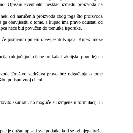
ično. Opisani eventualni nesklad između proizvoda na 
 neki od naručenih proizvoda zbog toga što proizvoda 
e ga obavijestiti o tome, a kupac ima pravo odustati od 
upca neće biti povučen do trenutka isporuke. 
ka će pismenim putem obavijestiti Kupca. Kupac može 
ija (uključujući cijene artikala i akcijske ponude) na 
izvoda Društvo zadržava pravo bez odgađanja o tome 
žbu po ispravnoj cijeni.
ovito ažurirati, no moguće su izmjene u formulaciji ili 
 je dužan upisati sve podatke koji se od njega traže. 