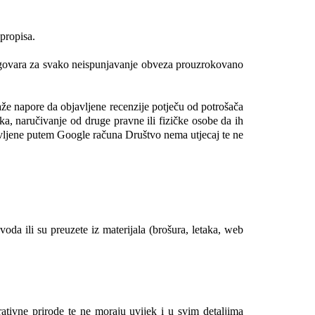
 propisa.
dgovara za svako neispunjavanje obveza prouzrokovano 
aže napore da objavljene recenzije potječu od potrošača 
uka, naručivanje od druge pravne ili fizičke osobe da ih 
avljene putem Google računa Društvo nema utjecaj te ne 
da ili su preuzete iz materijala (brošura, letaka, web 
ativne prirode te ne moraju uvijek i u svim detaljima 