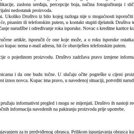
ikacije, zaslona uređaja, percepcije boja, načina fotografiranja i sl
rijalni nedostatak proizvoda.
 Ukoliko Društvo iz bilo kojeg razloga nije u mogućnosti isporučiti
će, pisanim ili telefonskim putem, u kontakt stupiti djelatnik Društva t
aćanje narudžbe i određivanje roka isporuke. Novac s kreditne kartice k
ručene artikle, isporučit će one koje može, a o roku isporuke ostat
oliko kupac nema e-mail adresu, bit će obaviješten telefonskim putem.
macije o pojedinom proizvodu. Društvo zadržava pravo izmjene informac
anicama i da one budu točne. U slučaju očite pogreške u cijeni pro
ćeni iznos novca. Kupac ima pravo, u navedenoj situaciji, potvrditi narud
pružaju informativni pregled i mogu se mijenjati. Društvo ih nastoji red
čnih informacija navedenih na pakiranju proizvoda prije upotrebe. 
avanjem za to predviđenog obrasca. Prilikom ispunjavanja obrasca kupac