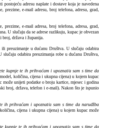
ti postojeću adresu naplate i dostave koja je navedena 
e, prezime, e-mail adresu, broj telefona, adresu, grad, 
 prezime, e-mail adresa, broj telefona, adresa, grad, 
na. U slučaju da se adrese razlikuju, kupac je obvezan 
 broj, država i županija.
li preuzimanje u dućanu Društva. U slučaju odabira 
 slučaju odabira preuzimanja robe u dućanu Društva, 
ete kupnje te ih prihvaćam i upoznat/a sam s time da 
odel, količina, cijena i ukupna cijena) u kojem kupac 
može unijeti podatke o broju kartice, mjesec i godina 
 broj, država, telefon i e-mail). Nakon što je ispunio 
te ih prihvaćam i upoznat/a sam s time da narudžba 
oličina, cijena i ukupna cijena) u kojem kupac može 
te kupnje te ih prihvaćam i upoznat/a sam s time da 