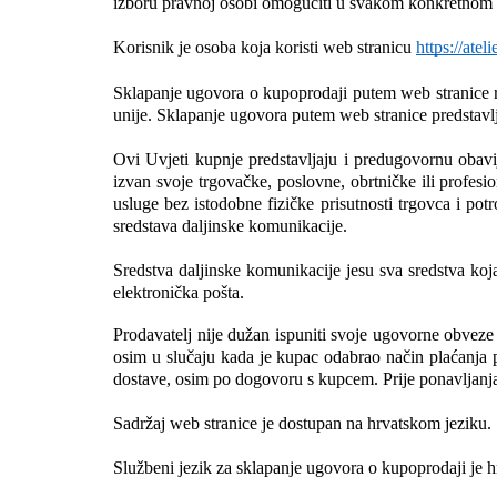
izboru pravnoj osobi omogućiti u svakom konkretnom sl
Korisnik je osoba koja koristi web stranicu 
https://atel
Sklapanje ugovora o kupoprodaji putem web stranice re
unije. Sklapanje ugovora putem web stranice predstavlj
Ovi Uvjeti kupnje predstavljaju i predugovornu obavij
izvan svoje trgovačke, poslovne, obrtničke ili profesi
usluge bez istodobne fizičke prisutnosti trgovca i pot
sredstava daljinske komunikacije.
Sredstva daljinske komunikacije jesu sva sredstva koja 
elektronička pošta.
Prodavatelj nije dužan ispuniti svoje ugovorne obveze 
osim u slučaju kada je kupac odabrao način plaćanja p
dostave, osim po dogovoru s kupcem. Prije ponavljanja 
Sadržaj web stranice je dostupan na hrvatskom jeziku.
Službeni jezik za sklapanje ugovora o kupoprodaji je h