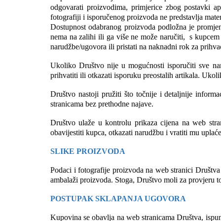
odgovarati proizvodima, primjerice zbog postavki apl
fotografiji i isporučenog proizvoda ne predstavlja mate
Dostupnost odabranog proizvoda podložna je promjeni.
nema na zalihi ili ga više ne može naručiti,  s kupcem 
narudžbe/ugovora ili pristati na naknadni rok za prihv
Ukoliko Društvo nije u mogućnosti isporučiti sve na
prihvatiti ili otkazati isporuku preostalih artikala. Uk
Društvo nastoji pružiti što točnije i detaljnije infor
stranicama bez prethodne najave.
Društvo ulaže u kontrolu prikaza cijena na web str
obavijestiti kupca, otkazati narudžbu i vratiti mu upla
SLIKE PROIZVODA
Podaci i fotografije proizvoda na web stranici Društva 
ambalaži proizvoda. Stoga, Društvo moli za provjeru to
POSTUPAK SKLAPANJA UGOVORA
Kupovina se obavlja na web stranicama Društva, ispunj