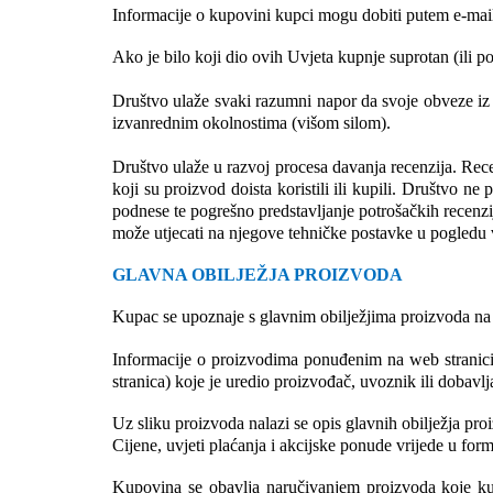
Informacije o kupovini kupci mogu dobiti putem e-mail
Ako je bilo koji dio ovih Uvjeta kupnje suprotan (ili po
Društvo ulaže svaki razumni napor da svoje obveze iz
izvanrednim okolnostima (višom silom).
Društvo ulaže u razvoj procesa davanja recenzija. Recen
koji su proizvod doista koristili ili kupili. Društvo ne
podnese te pogrešno predstavljanje potrošačkih recenzi
može utjecati na njegove tehničke postavke u pogledu ver
GLAVNA OBILJEŽJA PROIZVODA
Kupac se upoznaje s glavnim obilježjima proizvoda na 
Informacije o proizvodima ponuđenim na web stranici su
stranica) koje je uredio proizvođač, uvoznik ili dobav
Uz sliku proizvoda nalazi se opis glavnih obilježja pr
Cijene, uvjeti plaćanja i akcijske ponude vrijede u form
Kupovina se obavlja naručivanjem proizvoda koje kupac