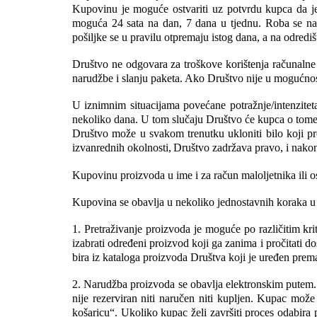
Kupovinu je moguće ostvariti uz potvrdu kupca da je
moguća 24 sata na dan, 7 dana u tjednu. Roba se nar
pošiljke se u pravilu otpremaju istog dana, a na odredi
Društvo ne odgovara za troškove korištenja računalne 
narudžbe i slanju paketa. Ako Društvo nije u mogućnost
U iznimnim situacijama povećane potražnje/intenzitet
nekoliko dana. U tom slučaju Društvo će kupca o tome 
Društvo može u svakom trenutku ukloniti bilo koji proi
izvanrednih okolnosti,
Društvo zadržava pravo, i nakon
Kupovinu proizvoda u ime i za račun maloljetnika ili o
Kupovina se obavlja u nekoliko jednostavnih koraka u 
1. Pretraživanje proizvoda je moguće po različitim k
izabrati određeni proizvod koji ga zanima i pročitati
bira iz kataloga proizvoda Društva koji je uređen prem
2. Narudžba proizvoda se obavlja elektronskim putem. 
nije rezerviran niti naručen niti kupljen. Kupac može
košaricu“. Ukoliko kupac želi završiti proces odabira 