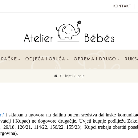
KONTAKT
GRAČKE
ODJEĆA I OBUĆA
OPREMA I DRUGO
RUKSA
Uvjeti kupnje
om/
 i sklapanja ugovora na daljinu putem sredstva daljinske komunikac
vatelj i Kupac) ne dogovore drugačije. Uvjeti kupnje podliježu Zako
9/18, 126/21, 114/22, 156/22, 155/23). Kupci trebaju obratiti posebn
trgovina).