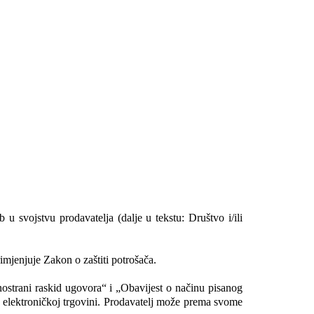
vojstvu prodavatelja (dalje u tekstu: Društvo i/ili 
mjenjuje Zakon o zaštiti potrošača.
strani raskid ugovora“ i „Obavijest o načinu pisanog 
lektroničkoj trgovini. Prodavatelj može prema svome 