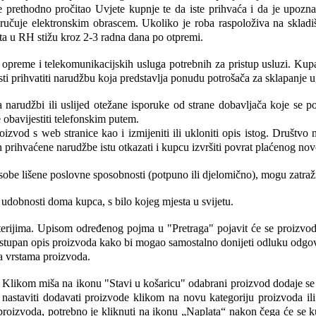
 prethodno pročitao Uvjete kupnje te da iste prihvaća i da je upozna
učuje elektronskim obrascem. Ukoliko je roba raspoloživa na skladiš
šta u RH stižu kroz 2-3 radna dana po otpremi.
opreme i telekomunikacijskih usluga potrebnih za pristup usluzi. Kupa
i prihvatiti narudžbu koja predstavlja ponudu potrošača za sklapanje ug
a narudžbi ili uslijed otežane isporuke od strane dobavljača koje se 
obavijestiti telefonskim putem.
zvod s web stranice kao i izmijeniti ili ukloniti opis istog. Društvo 
 prihvaćene narudžbe istu otkazati i kupcu izvršiti povrat plaćenog nov
sobe lišene poslovne sposobnosti (potpuno ili djelomično), mogu zatraži
udobnosti doma kupca, s bilo kojeg mjesta u svijetu.
riterijima. Upisom određenog pojma u "Pretraga" pojavit će se proiz
 dostupan opis proizvoda kako bi mogao samostalno donijeti odluku odg
a vrstama proizvoda.
Klikom miša na ikonu "Stavi u košaricu" odabrani proizvod dodaje se 
 nastaviti dodavati proizvode klikom na novu kategoriju proizvoda ili
proizvoda, potrebno je kliknuti na ikonu „Naplata“ nakon čega će se kup