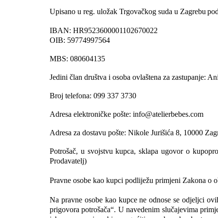
Upisano u reg. uložak Trgovačkog suda u Zagrebu
pod
IBAN: HR9523600001102670022
OIB: 59774997564
MBS: 080604135
Jedini član društva i osoba ovlaštena za zastupanje: An
Broj telefona: 099 337 3730
Adresa elektroničke pošte: info@atelierbebes.com
Adresa za dostavu pošte: Nikole Jurišića 8, 10000 Zag
Potrošač, u svojstvu kupca, sklapa ugovor o kupopro
Prodavatelj)
Pravne osobe kao kupci podliježu primjeni Zakona o obv
Na pravne osobe kao kupce ne odnose se odjeljci ovih
prigovora potrošača“. U navedenim slučajevima primj