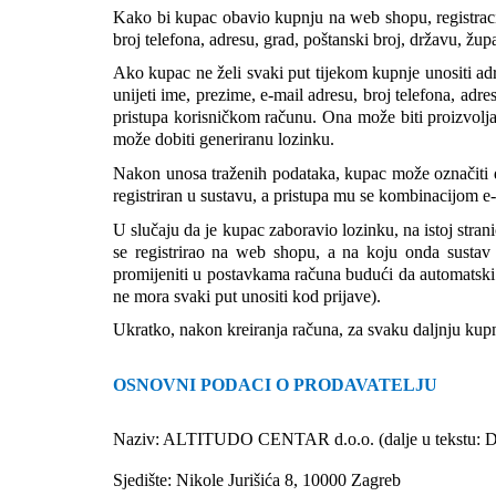
Kako bi kupac obavio kupnju na web shopu, registraci
broj telefona, adresu, grad, poštanski broj, državu, žup
Ako kupac ne želi svaki put tijekom kupnje unositi adr
unijeti ime, prezime, e-mail adresu, broj telefona, adre
pristupa korisničkom računu. Ona može biti proizvoljan
može dobiti generiranu lozinku.
Nakon unosa traženih podataka, kupac može označiti da l
registriran u sustavu, a pristupa mu se kombinacijom e
U slučaju da je kupac zaboravio lozinku, na istoj stran
se registrirao na web shopu, a na koju onda sustav
promijeniti u postavkama računa budući da automatski k
ne mora svaki put unositi kod prijave).
Ukratko, nakon kreiranja računa, za svaku daljnju kup
OSNOVNI PODACI O PRODAVATELJU
Naziv: ALTITUDO CENTAR d.o.o. (dalje u tekstu: D
Sjedište: Nikole Jurišića 8, 10000 Zagreb