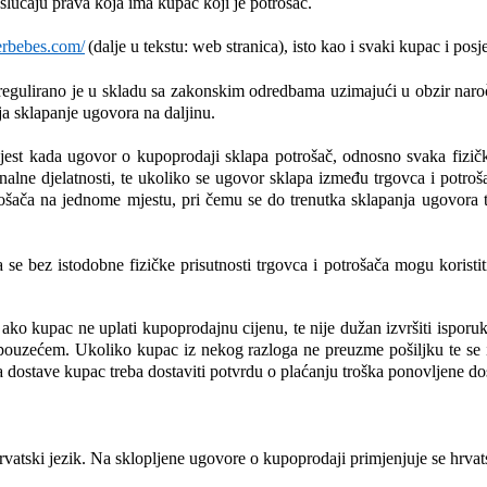
učaju prava koja ima kupac koji je potrošač.
ierbebes.com/
(dalje u tekstu: web stranica), isto kao i svaki kupac i posje
gulirano je u skladu sa zakonskim odredbama uzimajući u obzir naročit
a sklapanje ugovora na daljinu.
est kada ugovor o kupoprodaji sklapa potrošač, odnosno svaka fizička 
onalne djelatnosti, te ukoliko se ugovor sklapa između trgovca i potroša
rošača na jednome mjestu, pri čemu se do trenutka sklapanja ugovora te 
se bez istodobne fizičke prisutnosti trgovca i potrošača mogu koristiti
ako kupac ne uplati kupoprodajnu cijenu, te nije dužan izvršiti isporu
ouzećem. Ukoliko kupac iz nekog razloga ne preuzme pošiljku te se ist
dostave kupac treba dostaviti potvrdu o plaćanju troška ponovljene do
rvatski jezik. Na sklopljene ugovore o kupoprodaji primjenjuje se hrva