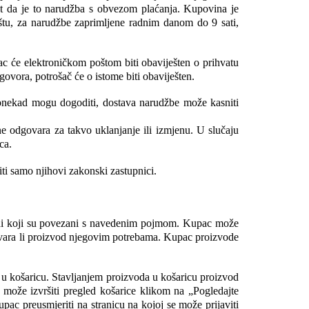
t da je to narudžba s obvezom plaćanja. Kupovina je 
tu, za narudžbe zaprimljene radnim danom do 9 sati, 
c će elektroničkom poštom biti obaviješten o prihvatu 
ovora, potrošač će o istome biti obaviješten.
ponekad mogu dogoditi, dostava narudžbe može kasniti 
ne odgovara za takvo uklanjanje ili izmjenu. U slučaju 
ca.
ti samo njihovi zakonski zastupnici.
vodi koji su povezani s navedenim pojmom. Kupac može 
ovara li proizvod njegovim potrebama. Kupac proizvode 
u košaricu. Stavljanjem proizvoda u košaricu proizvod 
 može izvršiti pregled košarice klikom na „Pogledajte 
ac preusmjeriti na stranicu na kojoj se može prijaviti 