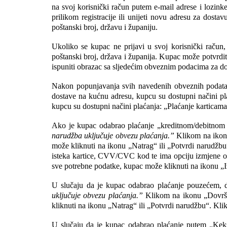
na svoj korisnički račun putem e-mail adrese i lozinke
prilikom registracije ili unijeti novu adresu za dostav
poštanski broj, državu i županiju. 
Ukoliko se kupac ne prijavi u svoj korisnički račun, 
poštanski broj, država i županija. Kupac može potvrdit
ispuniti obrazac sa sljedećim obveznim podacima za dost
Nakon popunjavanja svih navedenih obveznih podatak
dostave na kućnu adresu, kupcu su dostupni načini p
kupcu su dostupni načini plaćanja: „Plaćanje kartica
Ako je kupac odabrao plaćanje „kreditnom/debitnom k
narudžba uključuje obvezu plaćanja.”
 Klikom na ikonu
može kliknuti na ikonu „Natrag“ ili „Potvrdi narudžbu
isteka kartice, CVV/CVC kod te ima opciju izmjene osob
sve potrebne podatke, kupac može kliknuti na ikonu „Iz
U slučaju da je kupac odabrao plaćanje pouzećem, d
uključuje obvezu plaćanja.”
 Klikom na ikonu „Dovrši
kliknuti na ikonu „Natrag“ ili „Potvrdi narudžbu“. Kl
U slučaju da je kupac odabrao plaćanje putem „Keks