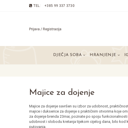
TEL:
+385 99 337 3730
Prijava / Registracija
DJEČJA SOBA
HRANJENJE
I
Majice za dojenje
Majice za dojenje savršen su izbor za udobnost, praktičnos
majice i dukserice za dojenje s praktičnim otvorima koje omo
za dojenje brenda 23mai, poznate po spoju funkcionalnosti 
udobnost i slobodu kretanja tijekom cijelog dana, bilo kod ku
putovanja.