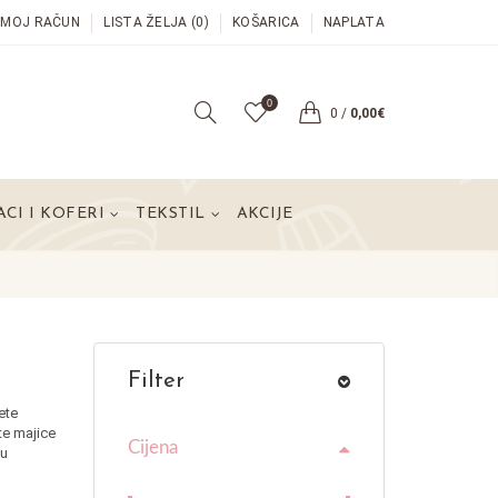
MOJ RAČUN
LISTA ŽELJA (0)
KOŠARICA
NAPLATA
0
0
/
0,00€
CI I KOFERI
TEKSTIL
AKCIJE
Filter
ete
te majice
Cijena
ju