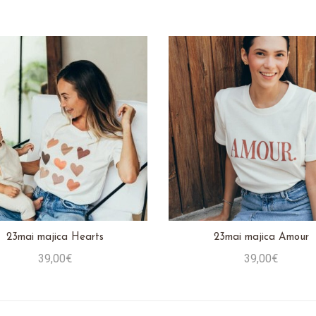
Stavi u košaricu
23mai majica Hearts
23mai majica Amour
39,00€
39,00€
Stavi u košaricu
Stavi u košaricu