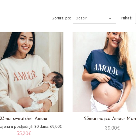
Sortiraj po:
Prikaži:
23mai sweatshirt Amour
23mai majica Amour Mar
cijena u posljednjih 30 dana: 69,00€
39,00€
55,20€
Stavi u košaricu