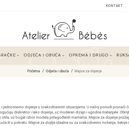
KONTAKT
GRAČKE
ODJEĆA I OBUĆA
OPREMA I DRUGO
RUKSA
Početna
Odjeća i obuća
Majice za dojenje
t i jednostavno dojenje u svakodnevnim situacijama. U našoj ponudi pronaći ć
gućuju diskretno i lako dojenje, uz moderan dizajn i ugodne materijale. Otkrij
i stila, uz bogat izbor modela prilagođenih mamama. Majice za dojenje pruža
će ili u pokretu. Majice za dojilje idealne su za svakodnevno nošenje, šetnje i