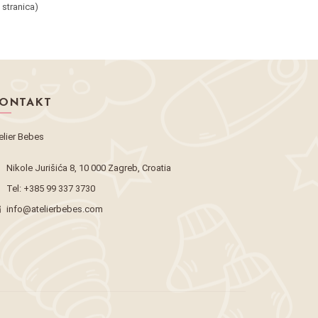
 stranica)
ONTAKT
elier Bebes
Nikole Jurišića 8, 10 000 Zagreb, Croatia
Tel:
+385 99 337 3730
info@atelierbebes.com