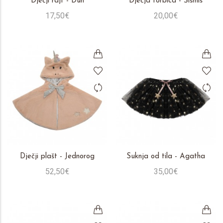
Dječji rajf - Duh
Dječja torbica - Šišmiš
17,50€
20,00€
Dječji plašt - Jednorog
Suknja od tila - Agatha
52,50€
35,00€