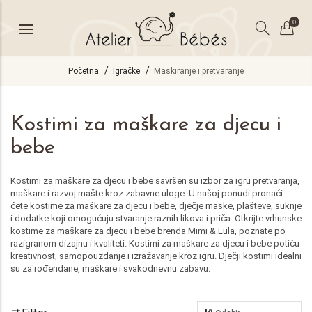
0
Početna
Igračke
Maskiranje i pretvaranje
Kostimi za maškare za djecu i
bebe
Kostimi za maškare za djecu i bebe savršen su izbor za igru pretvaranja,
maškare i razvoj mašte kroz zabavne uloge. U našoj ponudi pronaći
ćete kostime za maškare za djecu i bebe, dječje maske, plašteve, suknje
i dodatke koji omogućuju stvaranje raznih likova i priča. Otkrijte vrhunske
kostime za maškare za djecu i bebe brenda Mimi & Lula, poznate po
razigranom dizajnu i kvaliteti. Kostimi za maškare za djecu i bebe potiču
kreativnost, samopouzdanje i izražavanje kroz igru. Dječji kostimi idealni
su za rođendane, maškare i svakodnevnu zabavu.