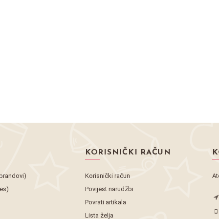
KORISNIČKI RAČUN
K
brandovi)
Korisnički račun
At
tes)
Povijest narudžbi
Povrati artikala
Lista želja