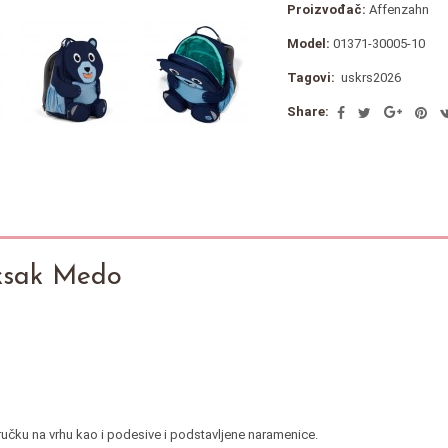
Proizvođač:
Affenzahn
Model:
01371-30005-10
Tagovi:
uskrs2026
Share:
uksak Medo
 ručku na vrhu kao i podesive i podstavljene naramenice.