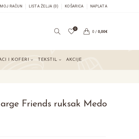
MOJ RAČUN
LISTA ŽELJA (0)
KOŠARICA
NAPLATA
0
0
/
0,00€
CI I KOFERI
TEKSTIL
AKCIJE
arge Friends ruksak Medo