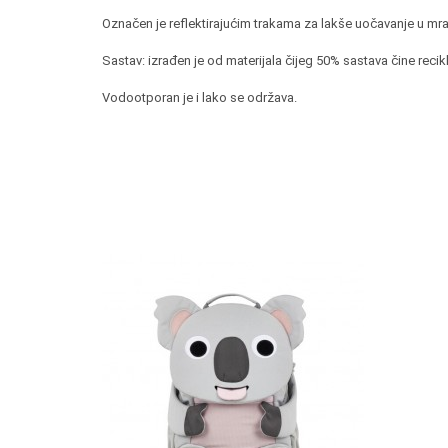
Označen je reflektirajućim trakama za lakše uočavanje u mr
Sastav: izrađen je od materijala čijeg 50% sastava čine recik
Vodootporan je i lako se održava.