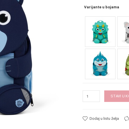
Varijante u bojama
STAVI U 
Dodaj u listu želja