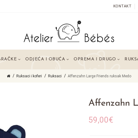
KONTAKT
GRAČKE
ODJEĆA I OBUĆA
OPREMA I DRUGO
RUKSA
Ruksaci i koferi
Ruksaci
Affenzahn Large Friends ruksak Medo
Affenzahn L
59,00€