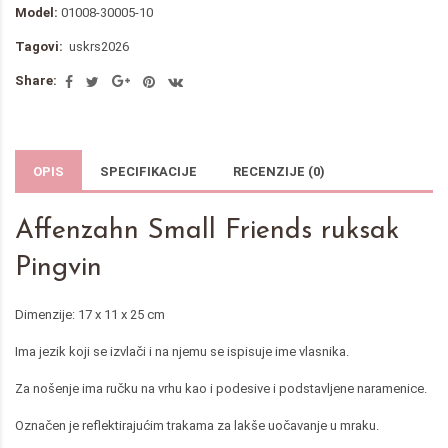
Model:
01008-30005-10
Tagovi:
uskrs2026
Share:
OPIS
SPECIFIKACIJE
RECENZIJE (0)
Affenzahn Small Friends ruksak
Pingvin
Dimenzije: 17 x 11 x 25 cm
Ima jezik koji se izvlači i na njemu se ispisuje ime vlasnika.
Za nošenje ima ručku na vrhu kao i podesive i podstavljene naramenice.
Označen je reflektirajućim trakama za lakše uočavanje u mraku.