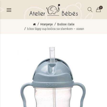
0
Hranjenje
Bočice i čaše
b.box Sippy cup bočica sa slamkom – ocean