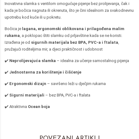
Inovativna slamka s ventilom omogućuje pijenje bez prolijevanja, čak i
kada je bočica nagnuta ili okrenuta, što je čini idealnom za svakodnevnu
upotrebu kod kuće ili u pokretu.
Bočica je
lagana, ergonomski oblikovana i prilagođena malim
rukama
, a poklopac štiti slamku od prljavštine kada se ne koristi.
Izrađena je od
sigurnih materijala bez BPA, PVC-a i ftalata
,
pružajući roditeljima mir, a djeci praktičnost i udobnost
✔️
Neprolijevajuća slamka
– idealna za učenje samostalnog pijenja
✔️
Jednostavna za korištenje i čišćenje
✔️
Ergonomski dizajn
– savršeno leži u dječjim rukama
✔️
Sigurni materijali
– bez BPA, PVC-a i ftalata
✔️ Atraktivna
Ocean boja
POVEZANI ARTIKLI