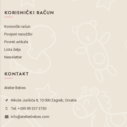
KORISNIČKI RAČUN
Korisnički račun
Povijest narudžbi
Povrati artikala
Lista želja
Newsletter
KONTAKT
Atelier Bebes
Nikole Jurišića 8, 10 000 Zagreb, Croatia
Tel:
+385 99 337 3730
info@atelierbebes.com