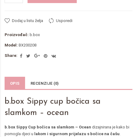
Dodaj u listu želja
Usporedi
Proizvođač:
b.box
Model:
BX200208
Share:
OPIS
RECENZIJE (0)
b.box Sippy cup bočica sa
slamkom – ocean
b.box Sippy Cup bočica sa slamkom – Ocean
dizajnirana je kako bi
pomogla djeci u
lakom i sigurnom prijelazu s bočice na čašu
.