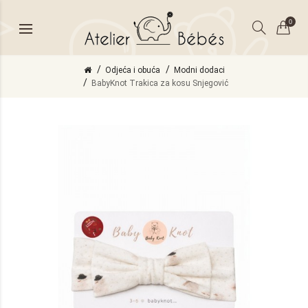
0
Odjeća i obuća
Modni dodaci
BabyKnot Trakica za kosu Snjegović