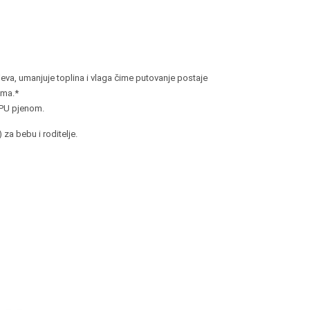
jeva, umanjuje toplina i vlaga čime putovanje postaje
ama.*
 PU pjenom.
za bebu i roditelje.