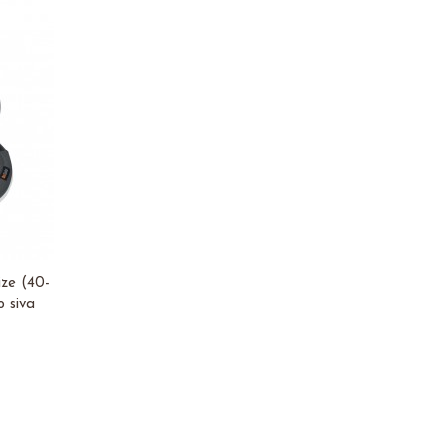
ize (40-
o siva