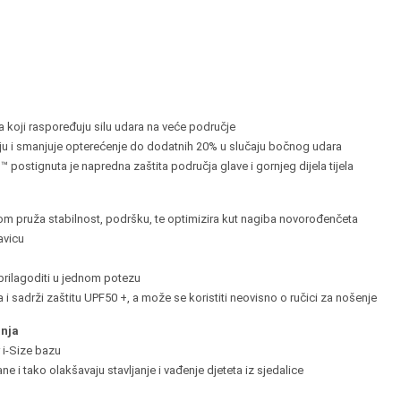
a koji raspoređuju silu udara na veće područje
iju i smanjuje opterećenje do dodatnih 20% u slučaju bočnog udara
postignuta je napredna zaštita područja glave i gornjeg dijela tijela
m pruža stabilnost, podršku, te optimizira kut nagiba novorođenčeta
avicu
prilagoditi u jednom potezu
i sadrži zaštitu UPF50 +, a može se koristiti neovisno o ručici za nošenje
anja
 i-Size bazu
e i tako olakšavaju stavljanje i vađenje djeteta iz sjedalice