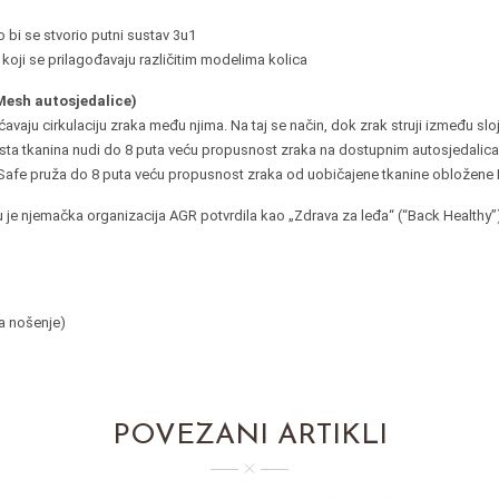
 bi se stvorio putni sustav 3u1
koji se prilagođavaju različitim modelima kolica
Mesh autosjedalice)
aju cirkulaciju zraka među njima. Na taj se način, dok zrak struji između slo
ta tkanina nudi do 8 puta veću propusnost zraka na dostupnim autosjedalic
eSafe pruža do 8 puta veću propusnost zraka od uobičajene tkanine obložene
u je njemačka organizacija AGR potvrdila kao „Zdrava za leđa“ (“Back Healthy”) 
za nošenje)
POVEZANI ARTIKLI