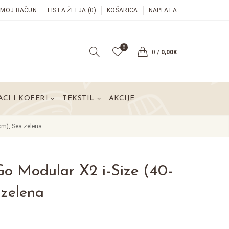
MOJ RAČUN
LISTA ŽELJA (0)
KOŠARICA
NAPLATA
0
0
/
0,00€
CI I KOFERI
TEKSTIL
AKCIJE
cm), Sea zelena
Go Modular X2 i-Size (40-
 zelena