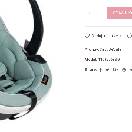
STAVI U 
Dodaj u listu želja
Proizvođač:
BeSafe
Model:
11032563SG
Share: