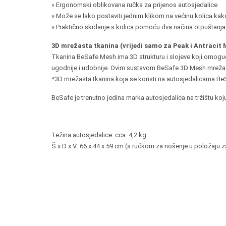
» Ergonomski oblikovana ručka za prijenos autosjedalice
» Može se lako postaviti jednim klikom na većinu kolica kako
» Praktično skidanje s kolica pomoću dva načina otpuštanja 
3D mrežasta tkanina (vrijedi samo za Peak i Antracit 
Tkanina BeSafe Mesh ima 3D strukturu i slojeve koji omogućav
ugodnije i udobnije. Ovim sustavom BeSafe 3D Mesh mrežas
*3D mrežasta tkanina koja se koristi na autosjedalicama B
BeSafe je trenutno jedina marka autosjedalica na tržištu koj
Težina autosjedalice: cca. 4,2 kg
Š x D x V: 66 x 44 x 59 cm (s ručkom za nošenje u položaju 