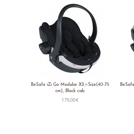
BeSafe iZi Go Modular X2 i-Size(40-75
BeSafe
cm), Black cab
179,00€
Stavi u košaricu