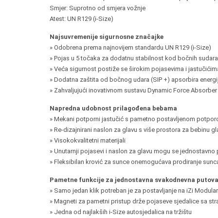
Smjer: Suprotno od smjera vožnje
Atest: UN R129 (i-Size)
Najsuvremenije sigurnosne značajke
» Odobrena prema najnovijem standardu UN R129 (i-Size)
» Pojas u 5 točaka za dodatnu stabilnost kod bočnih sudara
» Veća sigurnost postiže se širokim pojasevima i jastučićim
» Dodatna zaštita od bočnog udara (SIP +) apsorbira energ
» Zahvaljujući inovativnom sustavu Dynamic Force Absorber ™ 
Napredna udobnost prilagođena bebama
» Mekani potporni jastučić s pametno postavljenom potporo
» Re-dizajnirani naslon za glavu s više prostora za bebinu gl
» Visokokvalitetni materijali
» Unutarnji pojasevi i naslon za glavu mogu se jednostavno 
» Fleksibilan krović za sunce onemogućava prodiranje sunca 
Pametne funkcije za jednostavna svakodnevna putov
» Samo jedan klik potreban je za postavljanje na iZi Modular
» Magneti za pametni pristup drže pojaseve sjedalice sa stran
» Jedna od najlakših i-Size autosjedalica na tržištu