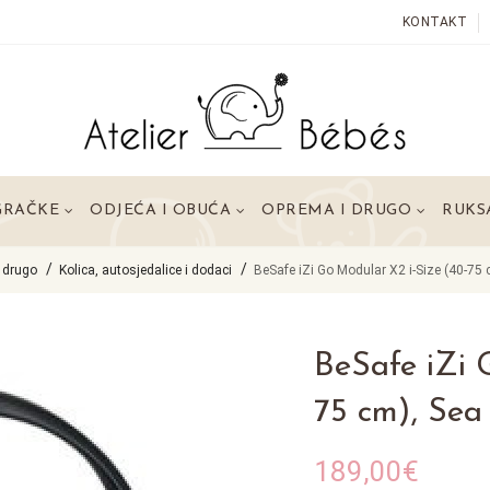
KONTAKT
GRAČKE
ODJEĆA I OBUĆA
OPREMA I DRUGO
RUKSA
 drugo
Kolica, autosjedalice i dodaci
BeSafe iZi Go Modular X2 i-Size (40-75 
BeSafe iZi 
75 cm), Sea
189,00€