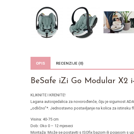
OPIS
RECENZIJE (0)
BeSafe iZi Go Modular X2 i-
KLIKNITE I KRENITE!
Lagana autosjedalica za novorođenče, čiju je sigurnost AD
„odlično”*. Jednostavno postavljanje na kolica za istinsku fl
Visina: 40-75 cm
Dob: Oko 0 – 12 mjeseci
Montaža: Može se postaviti s ISOfix bazom ili pojasom s up