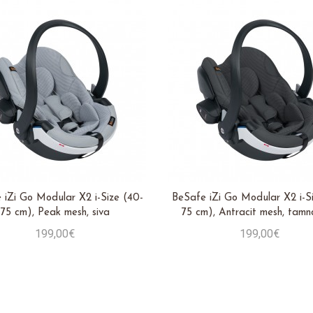
 iZi Go Modular X2 i-Size (40-
BeSafe iZi Go Modular X2 i-S
75 cm), Peak mesh, siva
75 cm), Antracit mesh, tamn
199,00€
199,00€
Stavi u košaricu
Stavi u košaricu