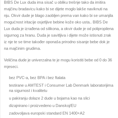
BIBS De Lux duda ima sisač u obliku trešnje tako da imitira
majčinu bradavicu kako bi se dijete moglo lakše naviknuti na
nju. Okvir dude je blago zaobljen prema van kako bi se umanjila
mogućnost iritacije osjetljive bebine kože oko usta.. BIBS De
Lux duda je izrađena od silikona, a okvir dude je od polipropilena
sigurnog za hranu. Duda je savitljiva i dijete može istisnuti zrak
iz nje te se time također oponaša prirodno sisanje bebe dok je
na majčinim grudima.
Veličina dude je univerzalna te je mogu koristiti bebe od 0 do 36
mjeseci.
bez PVC-a, bez BPA i bez ftalata
testirane u AMTEST i Consumer Lab Denmark laboratorijima
na sigurnost i kvalitetu
u pakiranju dolaze 2 dude u bojama kao na slici
dizajnirano i proizvedeno u Danskoj/EU
zadovoljava europski standard EN 1400+A2