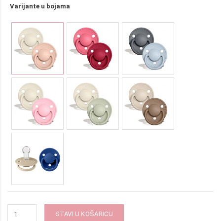
Varijante u bojama
STAVI U KOŠARICU