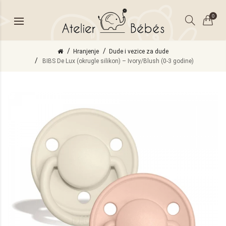
0
Hranjenje
Dude i vezice za dude
BIBS De Lux (okrugle silikon) – Ivory/Blush (0-3 godine)