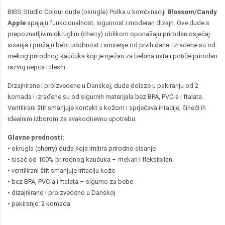
BIBS Studio Colour dude (okrugle) Polka u kombinaciji
Blossom/Candy
Apple
spajaju funkcionalnost, sigurnost i moderan dizajn. Ove dude s
prepoznatljivim okruglim (cherry) oblikom oponašaju prirodan osjećaj
sisanja i pružaju bebi udobnost i smirenje od prvih dana. Izrađene su od
mekog prirodnog kaučuka koji je nježan za bebina usta i potiče prirodan
razvoj nepca i desni.
Dizajnirane i proizvedene u Danskoj, dude dolaze u pakiranju od 2
komada i izrađene su od sigurnih materijala bez BPA, PVC-a i ftalata.
Ventilirani štit smanjuje kontakt s kožom i sprječava iritacije, čineći ih
idealnim izborom za svakodnevnu upotrebu.
Glavne prednosti:
• okrugla (cherry) duda koja imitira prirodno sisanje
• sisač od 100% prirodnog kaučuka – mekan i fleksibilan
• ventilirani štit smanjuje iritaciju kože
• bez BPA, PVC-a i ftalata – sigurno za bebe
• dizajnirano i proizvedeno u Danskoj
• pakiranje: 2 komada