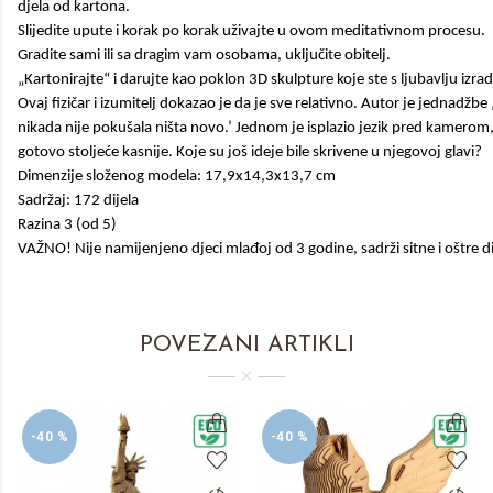
djela od kartona.
Slijedite upute i korak po korak uživajte u ovom meditativnom procesu.
Gradite sami ili sa dragim vam osobama, uključite obitelj.
„Kartonirajte“ i darujte kao poklon 3D skulpture koje ste s ljubavlju izradi
Ovaj fizičar i izumitelj dokazao je da je sve relativno. Autor je jednadžbe 
nikada nije pokušala ništa novo.’ Jednom je isplazio jezik pred kamerom
gotovo stoljeće kasnije. Koje su još ideje bile skrivene u njegovoj glavi?
Dimenzije složenog modela: 17,9x14,3x13,7 cm
Sadržaj: 172 dijela
Razina 3 (od 5)
VAŽNO! Nije namijenjeno djeci mlađoj od 3 godine, sadrži sitne i oštre di
POVEZANI ARTIKLI
-40 %
-40 %