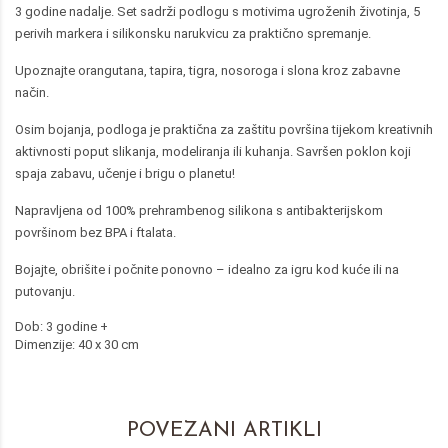
3 godine nadalje. Set sadrži podlogu s motivima ugroženih životinja, 5
perivih markera i silikonsku narukvicu za praktično spremanje.
Upoznajte orangutana, tapira, tigra, nosoroga i slona kroz zabavne
način.
Osim bojanja, podloga je praktična za zaštitu površina tijekom kreativnih
aktivnosti poput slikanja, modeliranja ili kuhanja. Savršen poklon koji
spaja zabavu, učenje i brigu o planetu!
Napravljena od 100% prehrambenog silikona s antibakterijskom
površinom bez BPA i ftalata.
Bojajte, obrišite i počnite ponovno – idealno za igru kod kuće ili na
putovanju.
Dob: 3 godine +
Dimenzije: 40 x 30 cm
POVEZANI ARTIKLI