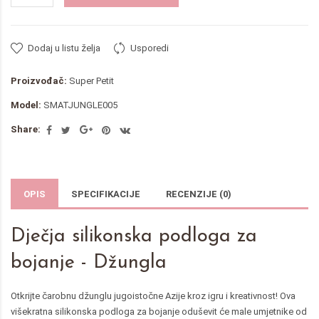
Dodaj u listu želja
Usporedi
Proizvođač:
Super Petit
Model:
SMATJUNGLE005
Share:
OPIS
SPECIFIKACIJE
RECENZIJE (0)
Dječja silikonska podloga za
bojanje - Džungla
Otkrijte čarobnu džunglu jugoistočne Azije kroz igru i kreativnost! Ova
višekratna silikonska podloga za bojanje oduševit će male umjetnike od