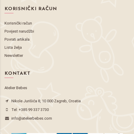
KORISNIČKI RAČUN
Korisnički račun
Povijest narudžbi
Povrati artikala
Lista želja
Newsletter
KONTAKT
Atelier Bebes
Nikole Jurišića 8, 10 000 Zagreb, Croatia
Tel:
+385 99 337 3730
info@atelierbebes.com