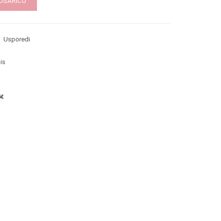
KOŠARICU
Usporedi
is