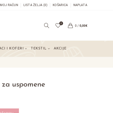
MOJ RAČUN
LISTA ŽELJA (0)
KOŠARICA
NAPLATA
0
0
/
0,00€
CI I KOFERI
TEKSTIL
AKCIJE
r za uspomene