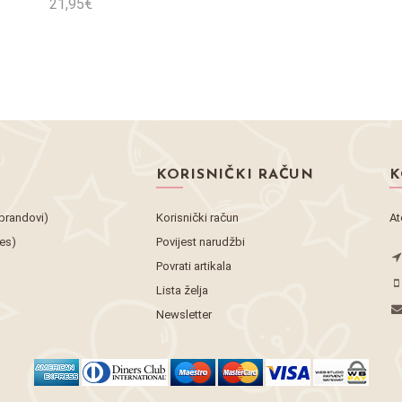
21,95€
Stavi u košaricu
KORISNIČKI RAČUN
K
brandovi)
Korisnički račun
At
tes)
Povijest narudžbi
Povrati artikala
Lista želja
Newsletter