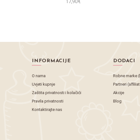
17,90€
Stavi u košaricu
INFORMACIJE
DODACI
O nama
Robne marke (
Uvjeti kupnje
Partneri (affilia
Zaštita privatnosti i kolačići
Akcije
Pravila privatnosti
Blog
Kontaktirajte nas