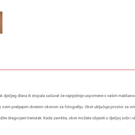
isak dječjeg dlana ili stopala sačuvat će najnježnije uspomene s vašim mališan
vim prelijepim drvenim okvirom za fotografiju. Okvir uključuje prostor za omilj
e dragocjeni trenutak. Kada završite, okvir možete objesiti u dječjoj sobi i uk