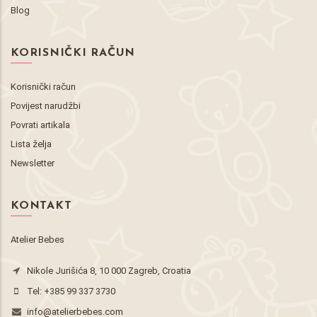
Blog
KORISNIČKI RAČUN
Korisnički račun
Povijest narudžbi
Povrati artikala
Lista želja
Newsletter
KONTAKT
Atelier Bebes
Nikole Jurišića 8, 10 000 Zagreb, Croatia
Tel:
+385 99 337 3730
info@atelierbebes.com