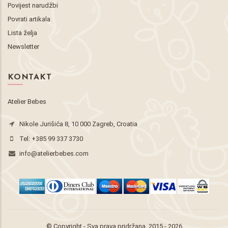
Povijest narudžbi
Povrati artikala
Lista želja
Newsletter
KONTAKT
Atelier Bebes
Nikole Jurišića 8, 10 000 Zagreb, Croatia
Tel:
+385 99 337 3730
info@atelierbebes.com
© Copyright - Sva prava pridržana. 2015 - 2026