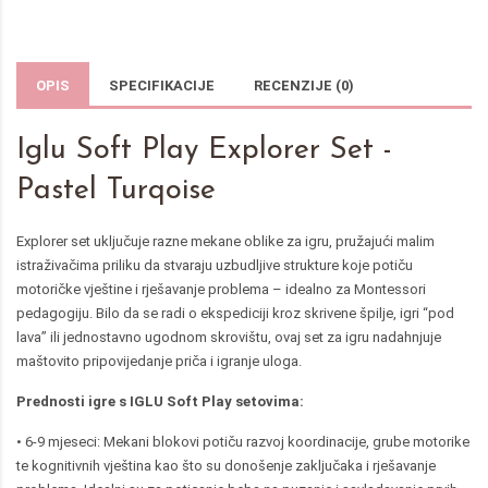
OPIS
SPECIFIKACIJE
RECENZIJE (0)
Iglu Soft Play Explorer Set -
Pastel Turqoise
Explorer set uključuje razne mekane oblike za igru, pružajući malim
istraživačima priliku da stvaraju uzbudljive strukture koje potiču
motoričke vještine i rješavanje problema – idealno za Montessori
pedagogiju. Bilo da se radi o ekspediciji kroz skrivene špilje, igri “pod
lava” ili jednostavno ugodnom skrovištu, ovaj set za igru nadahnjuje
maštovito pripovijedanje priča i igranje uloga.
Prednosti igre s IGLU Soft Play setovima:
• 6-9 mjeseci: Mekani blokovi potiču razvoj koordinacije, grube motorike
te kognitivnih vještina kao što su donošenje zaključaka i rješavanje