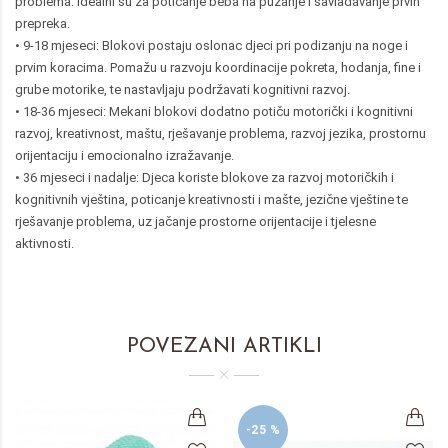
problema. Idealni su za poticanje beba na puzanje i savladavanje prvih
prepreka.
• 9-18 mjeseci: Blokovi postaju oslonac djeci pri podizanju na noge i
prvim koracima. Pomažu u razvoju koordinacije pokreta, hodanja, fine i
grube motorike, te nastavljaju podržavati kognitivni razvoj.
• 18-36 mjeseci: Mekani blokovi dodatno potiču motorički i kognitivni
razvoj, kreativnost, maštu, rješavanje problema, razvoj jezika, prostornu
orijentaciju i emocionalno izražavanje.
• 36 mjeseci i nadalje: Djeca koriste blokove za razvoj motoričkih i
kognitivnih vještina, poticanje kreativnosti i mašte, jezične vještine te
rješavanje problema, uz jačanje prostorne orijentacije i tjelesne
aktivnosti.
POVEZANI ARTIKLI
-25 %