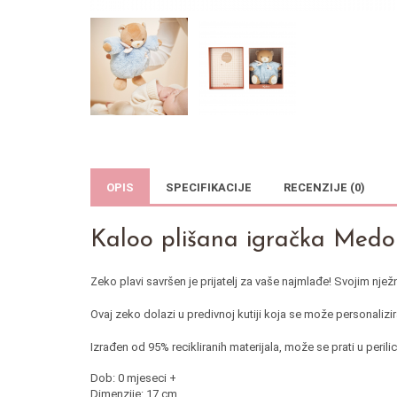
OPIS
SPECIFIKACIJE
RECENZIJE (0)
Kaloo plišana igračka Medo 
Zeko plavi savršen je prijatelj za vaše najmlađe! Svojim nje
Ovaj zeko dolazi u predivnoj kutiji koja se može personalizira
Izrađen od 95% recikliranih materijala, može se prati u peril
Dob: 0 mjeseci +
Dimenzije: 17 cm