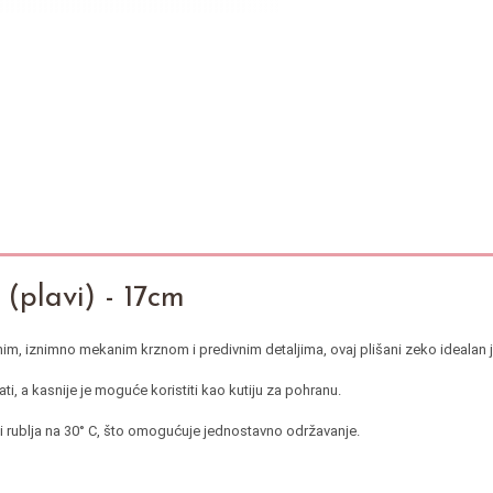
(plavi) - 17cm
žnim, iznimno mekanim krznom i predivnim detaljima, ovaj plišani zeko idealan 
ti, a kasnije je moguće koristiti kao kutiju za pohranu.
ici rublja na 30° C, što omogućuje jednostavno održavanje.