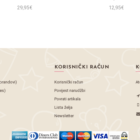
29,95€
12,95€
Stavi u košaricu
Stavi u košaricu
KORISNIČKI RAČUN
K
brandovi)
Korisnički račun
At
tes)
Povijest narudžbi
Povrati artikala
Lista želja
Newsletter