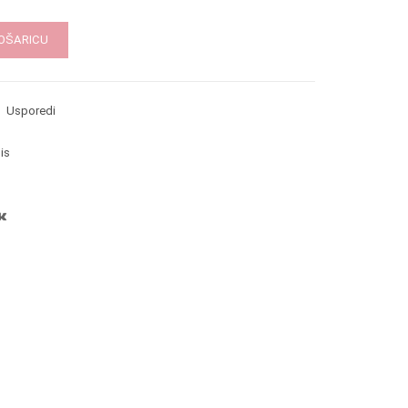
KOŠARICU
Usporedi
is