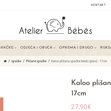
KONTAKT
GRAČKE
ODJEĆA I OBUĆA
OPREMA I DRUGO
RUKSA
Igračke
Plišane igračke
Kaloo plišana igračka Medo (plavi) - 17cm
Kaloo pliša
17cm
27,90€