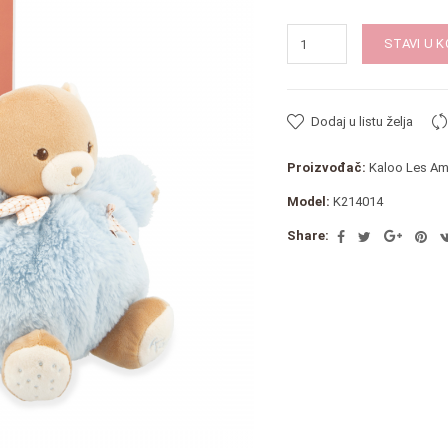
STAVI U 
Dodaj u listu želja
Proizvođač:
Kaloo Les Am
Model:
K214014
Share: