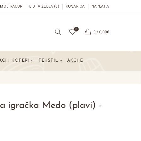
MOJ RAČUN
LISTA ŽELJA (0)
KOŠARICA
NAPLATA
0
0
/
0,00€
CI I KOFERI
TEKSTIL
AKCIJE
na igračka Medo (plavi) -