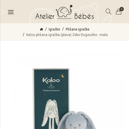
0
Igračke
Plišane igračke
Kaloo plišana igračka (plava) Zeko Dugouško - mala