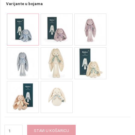
Varijante u bojama
STAVI U KOŠARICU