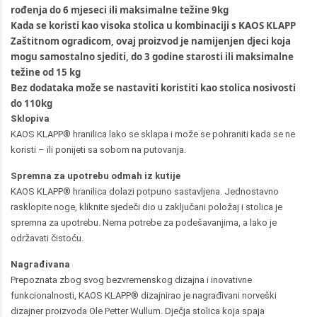
rođenja do 6 mjeseci ili maksimalne težine 9kg
Kada se koristi kao visoka stolica u kombinaciji s KAOS KLAPP
Zaštitnom ogradicom, ovaj proizvod je namijenjen djeci koja
mogu samostalno sjediti, do 3 godine starosti ili maksimalne
težine od 15 kg
Bez dodataka može se nastaviti koristiti kao stolica nosivosti
do 110kg
Sklopiva
KAOS KLAPP® hranilica lako se sklapa i može se pohraniti kada se ne
koristi – ili ponijeti sa sobom na putovanja.
Spremna za upotrebu odmah iz kutije
KAOS KLAPP® hranilica dolazi potpuno sastavljena. Jednostavno
rasklopite noge, kliknite sjedeči dio u zaključani položaj i stolica je
spremna za upotrebu. Nema potrebe za podešavanjima, a lako je
održavati čistoću.
Nagrađivana
Prepoznata zbog svog bezvremenskog dizajna i inovativne
funkcionalnosti, KAOS KLAPP® dizajnirao je nagrađivani norveški
dizajner proizvoda Ole Petter Wullum. Dječja stolica koja spaja