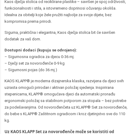
Kaos dječja stolica od reciklirane plastike – savršen je spoj održivosti,
funkcionalnosti i stila, a istovremeno doprinosi očuvanju okoliša.
Idealna za obitelji koje žele pružiti najbolje za svoje dijete, bez
kompromisa prema prirodi.
Sigurna, praktična i elegantna, Kaos dječja stolica bit će savršen
dodatak za vaš dom.
Dostupni dodaci (kupuju se odvojeno):
– Sigurnosna ogradica za djecu 0-36 mj.
– Dječji set za novorođenče 0-9 kg
– Sigurnosni pojas (do 36 mj.)
KAOS KLAPP® je moderna dizajnerska klasika, razvijena da djeci svih
uzrasta omogući prirodan i aktivan položaj sjedenja. Inspirirana
stepenicama, KLAPP® omogućava djeci da automatski pronađu
ergonomski položaj sa stabilnom potporom za stopala – bez potrebe
za podešavanjima. Od novorođenčeta uz KLAPP® Set za novorođenče,
do bebe s KLAPP® Zaštitnom ogradicom i kroz djetinjstvo sve do 110
kg.
Uz KAOS KLAPP Set za novorođenče može se koristiti od