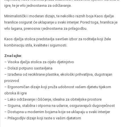
igre, te je vrlo jednostavna za održavanje.
Minimalistički i moderan dizajn, te nekoliko raznih boja Kaos dječje
hranilice osigurat će uklapanje u svaki interijer. Pored toga, hranilica je
vrlo lagana, prenosiva i jednostavna za prilagodbu.
Kaos dječja stolica predstavlja savršen izbor za roditelje koji žele
kombinaciju stila, kvalitete i sigurnosti.
Značajke:
– Visoka dječja stolica za cijelo djetinjstvo
– Dolazi potpuno sastavljena
– Izrađena od reciklirane plastike, ekološki prihvatljiva, dugotrajan
proizvod
– Ergonomičan dizajn koji pruža udobnost vašem djetetu tijekom
obroka ili igre
– Lako održavanje i čišćenje, idealna za obiteljske prostore
– Sigurna, stabilna i otporna na udarce, osiguravajući dugovječnost
– Dostupna u modernim bojama koje se uklapaju u svaki interijer
– Prilagodljiv dizajn koji raste s vašim djetetom