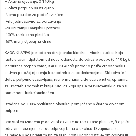
– Aktivno sjedenje, 0-110 kg
-Dolazi potpuno sastavljeno
-Nema potrebe za podešavanjem
-Vrlo jednostavno za održavanje
-Za unutarnju i vanjsku upotrebu
-100% reciklirana plastika
-63% manji utjecaj na klimu
KAOS KLAPP® je moderna dizajnerska klasika – visoka stolica koja
raste s vašim djetetom od novorođenčeta do odrasle osobe (0-110 kg).
Inspirirana stepenicama, KAOS KLAPP® prirodno pruža ergonomski i
aktivan položaj sjedenja bez potrebe za podešavanjima. Sklopiva je i
dolazi potpuno sastavljena, ručno montirana do savršenstva, spremna
za upotrebu odmah iz kutije. Stolica koja spaja bezvremenski dizajn s
pametnom funkcionalnošću.
Izrađena od 100% reciklirane plastike, pomiješane s čistom drvenom
pulpom.
Ova stolica izrađena je od visokokvalitetne reciklirane plastike, što je čini
održivim rješenjem za roditelje koji brinu o okolišu. Dizajnirana za
najmlađe, Kaos hranilica pruža stabilnost i udobnost tijekom obroka ili