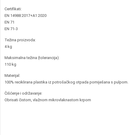
Certifikati:
EN 14988:2017+A1:2020
EN 71
EN 71-3
Težina proizvoda:
4 kg
Maksimalna težina (tolerancija):
110 kg
Materijal:
100% reciklirana plastika iz potrošačkog otpada pomiješana s pulpom.
Čišćenje i održavanje:
Obrisati čistom, vlažnom mikrovlaknastom krpom