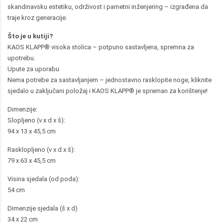
skandinavsku estetiku, održivost i pametni inženjering – izgrađena da
traje kroz generacije.
Što je u kutiji?
KAOS KLAPP® visoka stolica – potpuno sastavljena, spremna za
upotrebu.
Upute za uporabu
Nema potrebe za sastavljanjem – jednostavno rasklopite noge, kliknite
sjedalo u zaključani položaj i KAOS KLAPP® je spreman za korištenje!
Dimenzije:
Slopljeno (v x d x š):
94 x 13 x 45,5 cm
Rasklopljeno (v x d x š):
79 x 63 x 45,5 cm
Visina sjedala (od poda):
54 cm
Dimenzije sjedala (š x d)
34 x 22 cm