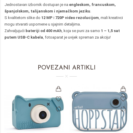
Jednostavan izbornik dostupan je na
engleskom, francuskom,
španjolskom, talijanskom i njemačkom jeziku
.
S kvalitetom slike do
12 MP
i
720P video rezolucijom
, mali kreativci
mogu stvarati uspomene u sjajnim detaljima.
Zahvaljujući
bateriji od 400 mAh
, koja se puni za samo
1 – 1,5 sat
putem USB-C kabela
, fotoaparat je uvijek spreman za akciju!
POVEZANI ARTIKLI