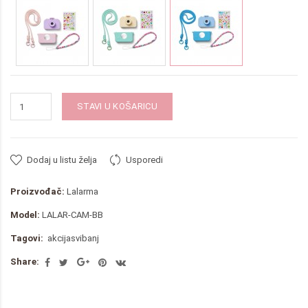
STAVI U KOŠARICU
Dodaj u listu želja
Usporedi
Proizvođač:
Lalarma
Model:
LALAR-CAM-BB
Tagovi:
akcijasvibanj
Share: