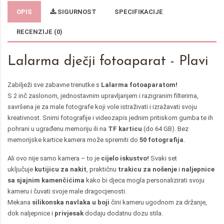
OPIS
SIGURNOST
SPECIFIKACIJE
RECENZIJE (0)
Lalarma dječji fotoaparat - Plavi
Zabilježi sve zabavne trenutke s
Lalarma fotoaparatom!
S 2 inč zaslonom, jednostavnim upravljanjem i razigranim filterima,
savršena je za male fotografe koji vole istraživati i izražavati svoju
kreativnost. Snimi fotografije i videozapis jednim pritiskom gumba te ih
pohrani u ugrađenu memoriju ili na
TF karticu
(do 64 GB). Bez
memorijske kartice kamera može spremiti do
50 fotografija
.
Ali ovo nije samo kamera – to je
cijelo iskustvo!
Svaki set
uključuje
kutijicu za nakit
, praktičnu
trakicu za nošenje
i
naljepnice
sa sjajnim kamenčićima
kako bi djeca mogla personalizirati svoju
kameru i čuvati svoje male dragocjenosti.
Mekana
silikonska navlaka u boji
čini kameru ugodnom za držanje,
dok naljepnice i
privjesak
dodaju dodatnu dozu stila.