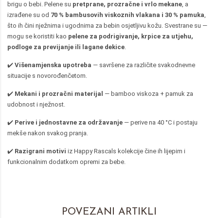
brigu o bebi. Pelene su
pretprane, prozračne i vrlo mekane
, a
izrađene su od
70 % bambusovih viskoznih vlakana i 30 % pamuka
,
što ih čini nježnima i ugodnima za bebin osjetljivu kožu. Svestrane su —
mogu se koristiti kao
pelene za podrigivanje, krpice za utjehu,
podloge za previjanje ili lagane dekice
.
✔️
Višenamjenska upotreba
— savršene za različite svakodnevne
situacije s novorođenčetom.
✔️
Mekani i prozračni materijal
— bamboo viskoza + pamuk za
udobnost i nježnost.
✔️
Perive i jednostavne za održavanje
— perive na 40 °C i postaju
mekše nakon svakog pranja.
✔️
Razigrani motivi
iz Happy Rascals kolekcije čine ih lijepim i
funkcionalnim dodatkom opremi za bebe.
POVEZANI ARTIKLI