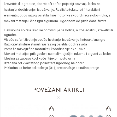
krevetića ili ogradice, dok viseći safari prijatelji pozivaju bebu na
hvatanje, dodirivanje i istraživanje. Različite teksture i interaktivni
elementi potiču razvoj osjetila, fine motorike i koordinacije oko–ruka, a
mekani materijali čine igru sigurnom i ugodnom od prvih dana života.
Fleksibilna spirala lako se pričvršćuje na kolica, autosjedalicu, krevetić ili
ogradicu
Viseće safari životinje potiču hvatanje, istraživanje i interaktivnu igru
Različite teksture stimuliraju razvoj osjetila dodira i vida
Pomaže razvoju fine motorike i koordinacije oko–ruka
Mekani materijali prilagođeni su malim dječjim rukama i sigurni za bebe
Idealna za zabavu kod kuće i tijekom putovanja
Izrađena od kvalitetnog poliestera ugodnog na dodir
Prikladna za bebe od rođenja (0+), preporučuje se ručno pranje.
POVEZANI ARTIKLI