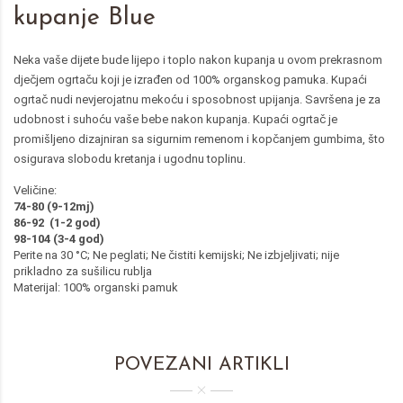
kupanje Blue
Neka vaše dijete bude lijepo i toplo nakon kupanja u ovom prekrasnom
dječjem ogrtaču koji je izrađen od 100% organskog pamuka. Kupaći
ogrtač nudi nevjerojatnu mekoću i sposobnost upijanja. Savršena je za
udobnost i suhoću vaše bebe nakon kupanja. Kupaći ogrtač je
promišljeno dizajniran sa sigurnim remenom i kopčanjem gumbima, što
osigurava slobodu kretanja i ugodnu toplinu.
Veličine:
74-80 (9-12mj)
86-92 (1-2 god)
98-104 (3-4 god)
Perite na 30 °C; Ne peglati; Ne čistiti kemijski; Ne izbjeljivati; nije
prikladno za sušilicu rublja
Materijal: 100% organski pamuk
POVEZANI ARTIKLI