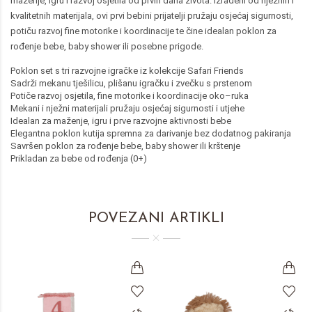
maženje, igru i razvoj osjetila od prvih dana života. Izrađeni od nježnih i
kvalitetnih materijala, ovi prvi bebini prijatelji pružaju osjećaj sigurnosti,
potiču razvoj fine motorike i koordinacije te čine idealan poklon za
rođenje bebe, baby shower ili posebne prigode.
Poklon set s tri razvojne igračke iz kolekcije Safari Friends
Sadrži mekanu tješilicu, plišanu igračku i zvečku s prstenom
Potiče razvoj osjetila, fine motorike i koordinacije oko–ruka
Mekani i nježni materijali pružaju osjećaj sigurnosti i utjehe
Idealan za maženje, igru i prve razvojne aktivnosti bebe
Elegantna poklon kutija spremna za darivanje bez dodatnog pakiranja
Savršen poklon za rođenje bebe, baby shower ili krštenje
Prikladan za bebe od rođenja (0+)
POVEZANI ARTIKLI