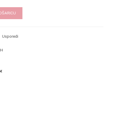
KOŠARICU
Usporedi
CH