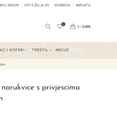
MOJ RAČUN
LISTA ŽELJA (0)
KOŠARICA
NAPLATA
0
0
/
0,00€
CI I KOFERI
TEKSTIL
AKCIJE
rden
 narukvice s privjescima
n