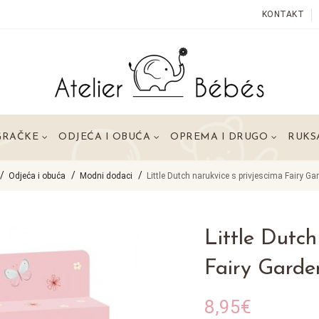
KONTAKT
GRAČKE
ODJEĆA I OBUĆA
OPREMA I DRUGO
RUKSA
Odjeća i obuća
Modni dodaci
Little Dutch narukvice s privjescima Fairy Ga
Little Dutch
Fairy Garde
8,95€