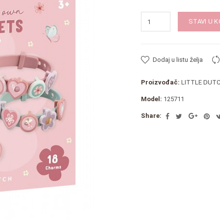
STAVI U 
Dodaj u listu želja
Proizvođač:
LITTLE DUT
Model:
125711
Share: