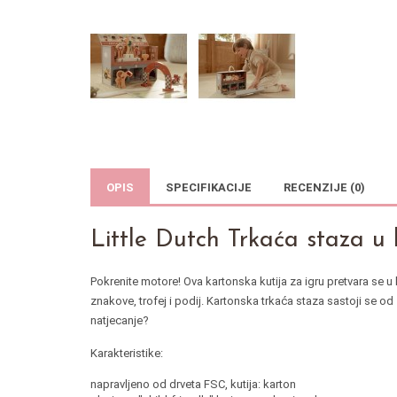
OPIS
SPECIFIKACIJE
RECENZIJE (0)
Little Dutch Trkaća staza u k
Pokrenite motore! Ova kartonska kutija za igru ​​pretvara se 
znakove, trofej i podij. Kartonska trkaća staza sastoji se od
natjecanje?
Karakteristike:
napravljeno od drveta FSC, kutija: karton