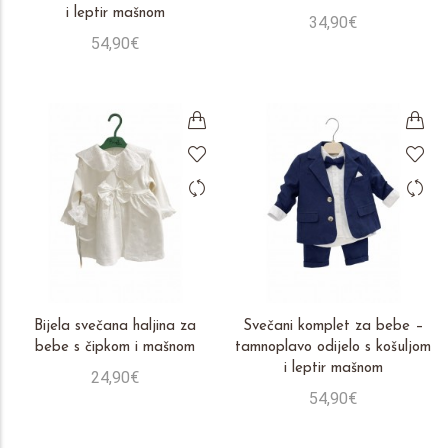
i leptir mašnom
34,90€
54,90€
Bijela svečana haljina za
Svečani komplet za bebe –
bebe s čipkom i mašnom
tamnoplavo odijelo s košuljom
i leptir mašnom
24,90€
54,90€