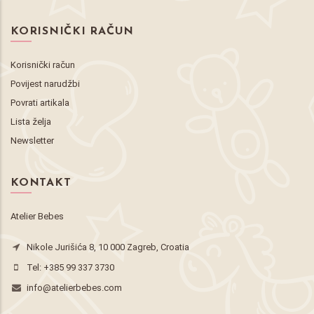
KORISNIČKI RAČUN
Korisnički račun
Povijest narudžbi
Povrati artikala
Lista želja
Newsletter
KONTAKT
Atelier Bebes
Nikole Jurišića 8, 10 000 Zagreb, Croatia
Tel:
+385 99 337 3730
info@atelierbebes.com