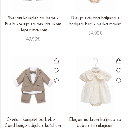
Svečani komplet za bebe -
Dječja svečana haljinica s
Bijela košulja sa bež prslukom
bodijem bež – velika mašna
i leptir mašnom
34,90€
49,90€
Svečani komplet za bebe –
Elegantna krem haljinica za
Sand beige odijelo s košuljom
bebe s til suknjicom