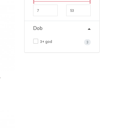
Dob
3+ god
3
e