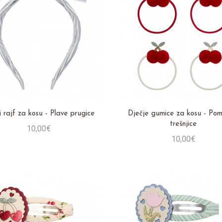
i rajf za kosu - Plave prugice
Dječje gumice za kosu - Po
trešnjice
10,00€
10,00€
Stavi u košaricu
Stavi u košaricu