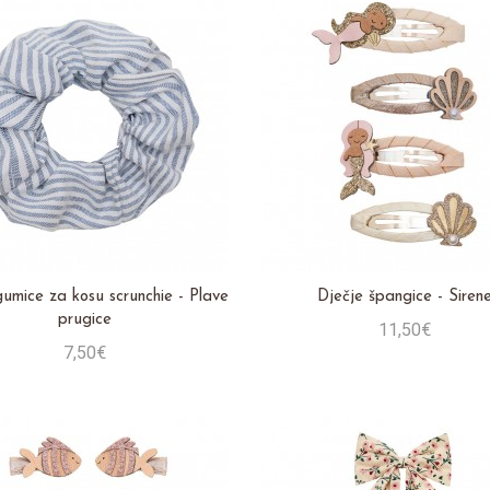
gumice za kosu scrunchie - Plave
Dječje špangice - Siren
prugice
11,50€
7,50€
Stavi u košaricu
Stavi u košaricu