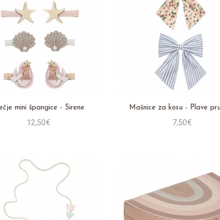
ečje mini špangice - Sirene
Mašnice za kosu - Plave pr
12,50€
7,50€
Stavi u košaricu
Stavi u košaricu