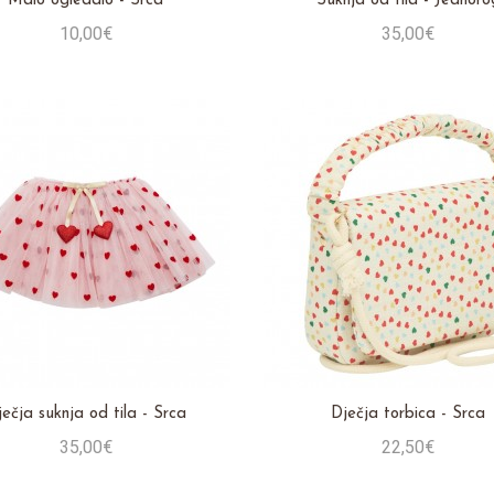
Malo ogledalo - Srca
Suknja od tila - Jednoro
10,00€
35,00€
Stavi u košaricu
Stavi u košaricu
ečja suknja od tila - Srca
Dječja torbica - Srca
35,00€
22,50€
Stavi u košaricu
Stavi u košaricu