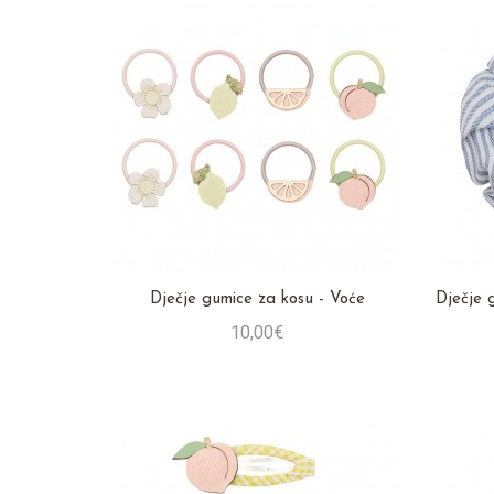
Dječje gumice za kosu - Voće
Dječje 
10,00€
Stavi u košaricu