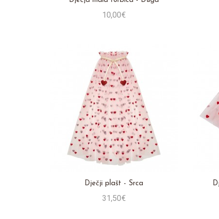
Dječja mala torbica - Duga
10,00€
Stavi u košaricu
Dječji plašt - Srca
Dj
31,50€
Stavi u košaricu