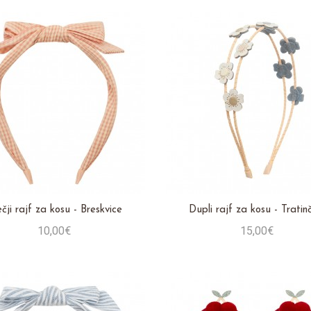
čji rajf za kosu - Breskvice
Dupli rajf za kosu - Tratin
10,00€
15,00€
Stavi u košaricu
Stavi u košaricu