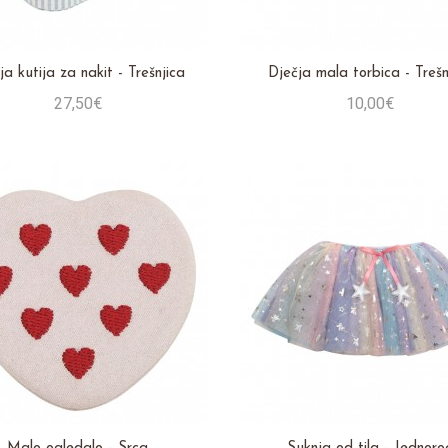
ja kutija za nakit - Trešnjica
Dječja mala torbica - Trešn
27,50€
10,00€
Stavi u košaricu
Stavi u košaricu