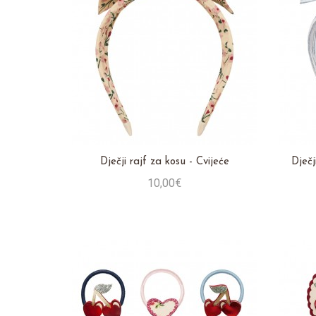
Dječji rajf za kosu - Cvijeće
Dječj
10,00€
Stavi u košaricu