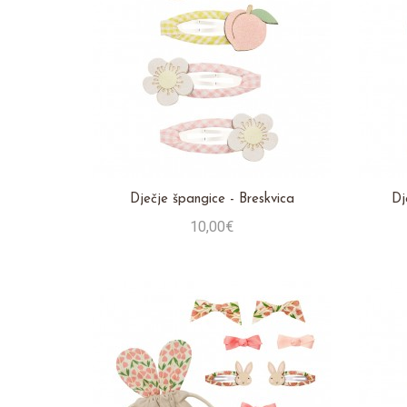
Dječje špangice - Breskvica
Dj
10,00€
Stavi u košaricu