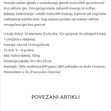
Pomaže vašem djetetu u savladavanju glavnih motoričkih sposobnosti
kroz aktivnu igru. Omogućuje izradu zabavnih kreacija za vožnju,
ljuljanje, balansiranje i ostalih maštovitih kreacija. Explorer set odgovara
mališanima različite dobi. Ovaj zabavni početni set srednje veličine
omogućava igru bez granica!
U kutiji dolazi: 20 elementa (5 x kocke, 10 x spojnice, 4 x rotirajući kotači,
1 x knjižica s idejama)
Kreacije: više od 15 mogućnosti
Za dob: 0 – 6 godina
Max. težina djeteta: 50 kg
Dimenzije paketa: 55 x 40 x 20 cm
Materijali: 100% reciklirana EPP pjena i ABS prikladan za dodir s hranom
Proizvedeno u: EU (Francuska i Danska)
POVEZANI ARTIKLI