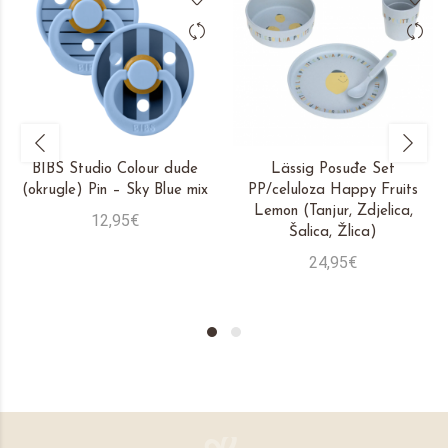
BIBS Studio Colour dude
Lässig Posuđe Set
(okrugle) Pin – Sky Blue mix
PP/celuloza Happy Fruits
Lemon (Tanjur, Zdjelica,
12,95€
Šalica, Žlica)
24,95€