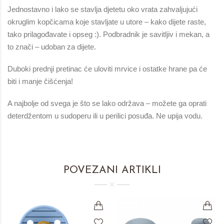
Jednostavno i lako se stavlja djetetu oko vrata zahvaljujući
okruglim kopčicama koje stavljate u utore – kako dijete raste,
tako prilagođavate i opseg :). Podbradnik je savitljiv i mekan, a
to znači – udoban za dijete.
Duboki prednji pretinac će uloviti mrvice i ostatke hrane pa će
biti i manje čišćenja!
A najbolje od svega je što se lako održava – možete ga oprati
deterdžentom u sudoperu ili u perilici posuđa. Ne upija vodu.
POVEZANI ARTIKLI