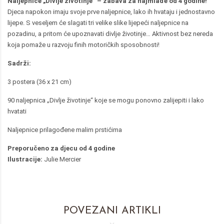
Naljepnice „Divlje životinje“ – zabava za najmlađe od 4 godine!
Djeca napokon imaju svoje prve naljepnice, lako ih hvataju i jednostavno
lijepe. S veseljem će slagati tri velike slike lijepeći naljepnice na
pozadinu, a pritom će upoznavati divlje životinje… Aktivnost bez nereda
koja pomaže u razvoju finih motoričkih sposobnosti!
Sadrži:
3 postera (36 x 21 cm)
90 naljepnica „Divlje životinje“ koje se mogu ponovno zalijepiti i lako
hvatati
Naljepnice prilagođene malim prstićima
Preporučeno za djecu od 4 godine
Ilustracije:
Julie Mercier
POVEZANI ARTIKLI