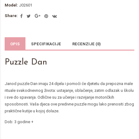
Model:
J02601
Share:
OPIS
SPECIFIKACIJE
RECENZIJE (0)
Puzzle Dan
Janod puzzle Dan imaju 24 dijela i pomoći će djetetu da prepozna male
rituale svakodnevnog života: ustajanje, oblačenje, zatim odlazak u školu
i sve do spavanja. Odlične su za učenje i razvijanje motoričkih
sposobnosti. Vaša djeca ove predivne puzzle mogu lako prenositi zbog
praktične kutije u kojoj dolaze.
Dob: 3 godine +