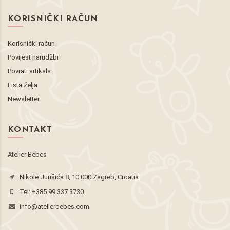
KORISNIČKI RAČUN
Korisnički račun
Povijest narudžbi
Povrati artikala
Lista želja
Newsletter
KONTAKT
Atelier Bebes
Nikole Jurišića 8, 10 000 Zagreb, Croatia
Tel:
+385 99 337 3730
info@atelierbebes.com