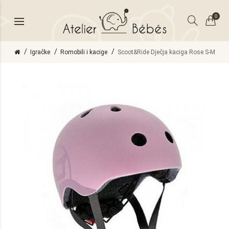
0
Igračke
Romobili i kacige
Scoot&Ride Dječja kaciga Rose S-M