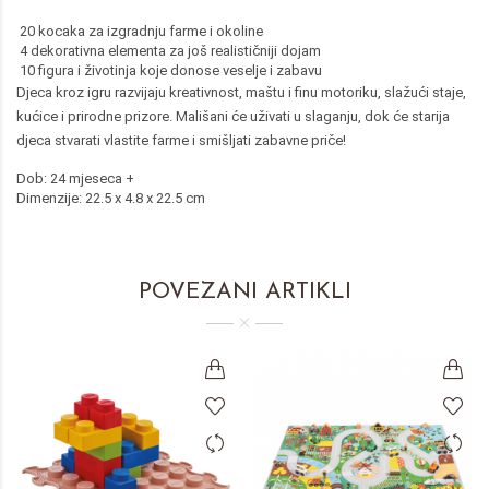
20 kocaka za izgradnju farme i okoline
4 dekorativna elementa za još realističniji dojam
10 figura i životinja koje donose veselje i zabavu
Djeca kroz igru razvijaju kreativnost, maštu i finu motoriku, slažući staje,
kućice i prirodne prizore. Mališani će uživati u slaganju, dok će starija
djeca stvarati vlastite farme i smišljati zabavne priče!
Dob: 24 mjeseca +
Dimenzije: 22.5 x 4.8 x 22.5 cm
POVEZANI ARTIKLI