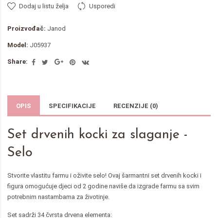
Dodaj u listu želja
Usporedi
Proizvođač:
Janod
Model:
J05937
Share:
OPIS
SPECIFIKACIJE
RECENZIJE (0)
Set drvenih kocki za slaganje -
Selo
Stvorite vlastitu farmu i oživite selo! Ovaj šarmantni set drvenih kocki i
figura omogućuje djeci od 2 godine naviše da izgrade farmu sa svim
potrebnim nastambama za životinje.
Set sadrži 34 čvrsta drvena elementa: