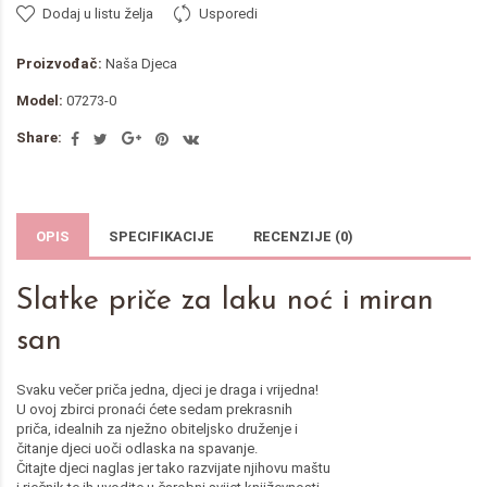
Dodaj u listu želja
Usporedi
Proizvođač:
Naša Djeca
Model:
07273-0
Share:
OPIS
SPECIFIKACIJE
RECENZIJE (0)
Slatke priče za laku noć i miran
san
Svaku večer priča jedna, djeci je draga i vrijedna!
U ovoj zbirci pronaći ćete sedam prekrasnih
priča, idealnih za nježno obiteljsko druženje i
čitanje djeci uoči odlaska na spavanje.
Čitajte djeci naglas jer tako razvijate njihovu maštu