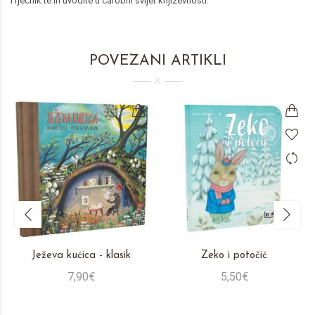
i rječnik te ih uvodite u čarobni svijet književnosti.
POVEZANI ARTIKLI
Ježeva kućica - klasik
Zeko i potočić
7,90€
5,50€