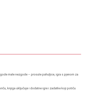
ogode male nezgode – prosute pahuljice, igra s pjenom za
iču, knjiga uključuje i dodatne igre i zadatke koji potiču