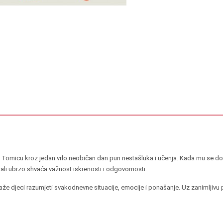
 Tomicu kroz jedan vrlo neobičan dan pun nestašluka i učenja. Kada mu se d
, ali ubrzo shvaća važnost iskrenosti i odgovornosti.
že djeci razumjeti svakodnevne situacije, emocije i ponašanje. Uz zanimljivu pr