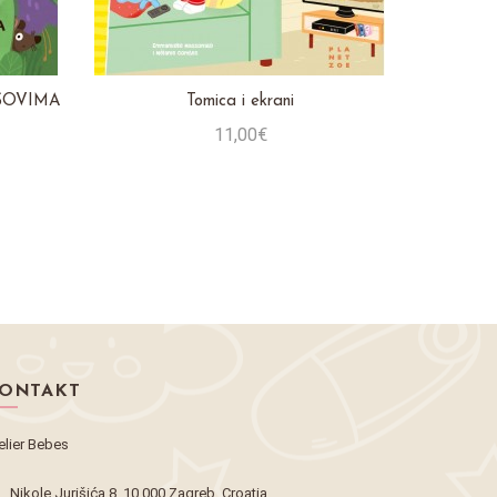
ASOVIMA
Tomica i ekrani
Tomi
11,00€
Stavi u košaricu
ONTAKT
elier Bebes
Nikole Jurišića 8, 10 000 Zagreb, Croatia