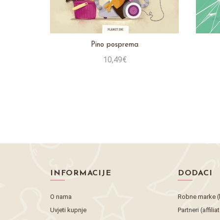
 brat
Pino posprema
10,49€
Stavi u košaricu
INFORMACIJE
DODACI
O nama
Robne marke (
Uvjeti kupnje
Partneri (affilia