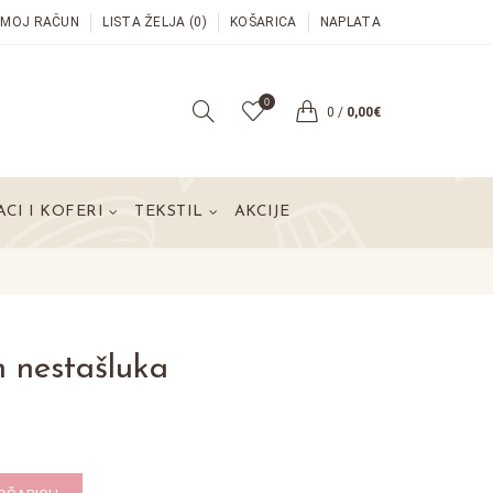
MOJ RAČUN
LISTA ŽELJA (0)
KOŠARICA
NAPLATA
0
0
/
0,00€
CI I KOFERI
TEKSTIL
AKCIJE
n nestašluka