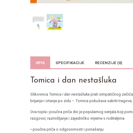
OPIS
SPECIFIKACIJE
RECENZIJE (0)
Tomica i dan nestašluka
Slikovnica
Tomica i dan nestašluka
prati simpatičnog zečića
brijanje i crtanje po zidu – Tomica pokušava sakriti tragove
Ova topla i poučna priča dio je popularnog serijala koji poma
razgovor, razmišljanje i zajedničko vrijeme s roditeljima.
• poučna priča o odgovornosti i ponašanju