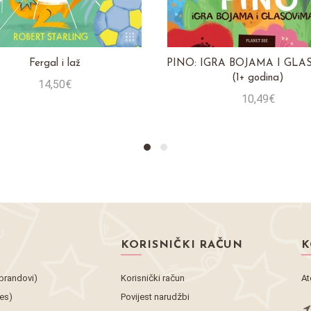
Fergal i laž
PINO: IGRA BOJAMA I GL
(1+ godina)
14,50€
10,49€
Stavi u košaricu
Stavi u košaricu
KORISNIČKI RAČUN
K
brandovi)
Korisnički račun
At
tes)
Povijest narudžbi