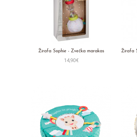
Žirafa Sophie - Zvečka marakas
Žirafa S
14,90€
Stavi u košaricu