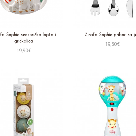
fa Sophie senzorička lopta i
Žirafa Sophie pribor za j
grickalica
19,50€
19,90€
Stavi u košaricu
Stavi u košaricu