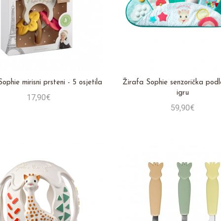
ophie mirisni prsteni - 5 osjetila
Žirafa Sophie senzorička pod
igru
17,90€
59,90€
Stavi u košaricu
Stavi u košaricu