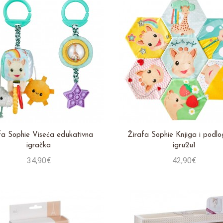
fa Sophie Viseća edukativna
Žirafa Sophie Knjiga i podl
igračka
igru2u1
34,90€
42,90€
Stavi u košaricu
Stavi u košaricu