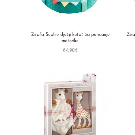
Žirafa Sophie dječji kotač za poticanje
Žira
motorike
64,90€
Stavi u košaricu