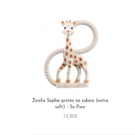
Stavi u košaricu
Žirafa Sophie prsten za zubiće (extra
soft) - So Pure
13,90€
Stavi u košaricu