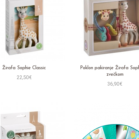
Žirafa Sophie Classic
Poklon pakiranje Žirafa Sop
zvečkom
22,50€
36,90€
Stavi u košaricu
Stavi u košaricu