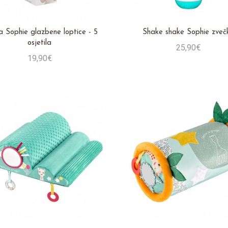
a Sophie glazbene loptice - 5
Shake shake Sophie zveč
osjetila
25,90€
19,90€
Stavi u košaricu
Stavi u košaricu