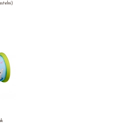
stelni)
ak