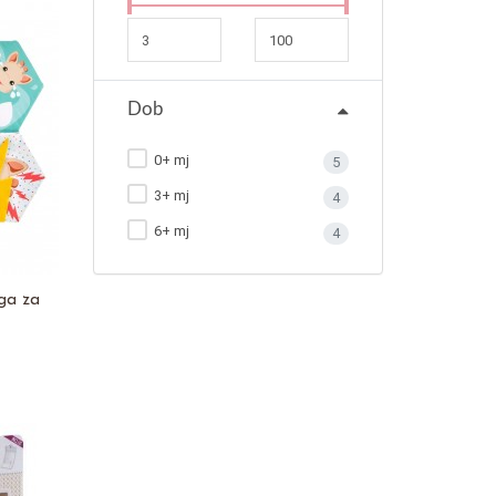
Dob
0+ mj
5
3+ mj
4
6+ mj
4
oga za