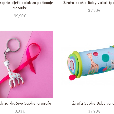
Sophie dječji oblak za poticanje
Žirafa Sophie Baby valjak (pa
motorike
37,90€
99,90€
Stavi u košaricu
Stavi u košaricu
ak za ključeve Sophie la girafe
Žirafa Sophie Baby valj
3,33€
37,90€