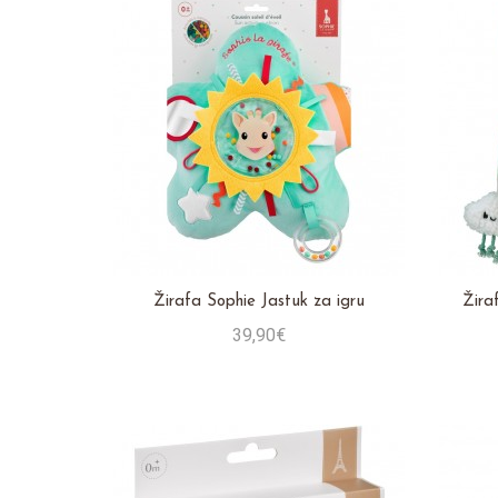
Žirafa Sophie Jastuk za igru
Žira
39,90€
Stavi u košaricu