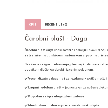
OPIS
RECENZIJE (0)
Čarobni plašt - Duga
Čarobni plašt
Duga
unosi šarenilo i čaroliju u svaku dječju 
zatvaračem s gumbićem i satenskom vrpcom s privje
Savršen je za
igre pretvaranja
, plesove, kostimirane zaba
dodatkom dječjoj garderobi i izvrsnim poklonom.
✔️
Veseli dizajn s dugama i zvijezdama
– potiče maštu i
✔️
Lagani i udoban plašt
– jednostavan za nošenje tijekom
✔️
Pogodan za igre uloga, ples i zabave
✔️
Idealno kao poklon
koji će razveseliti svako dijete