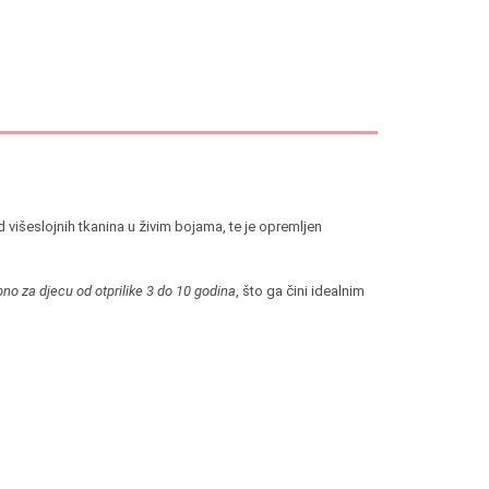
d višeslojnih tkanina u živim bojama, te je opremljen
bno za djecu od otprilike 3 do 10 godina
, što ga čini idealnim