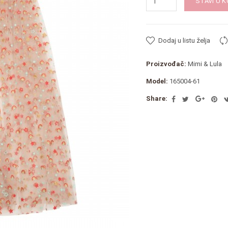
STAVI U 
Dodaj u listu želja
Proizvođač:
Mimi & Lula
Model:
165004-61
Share: