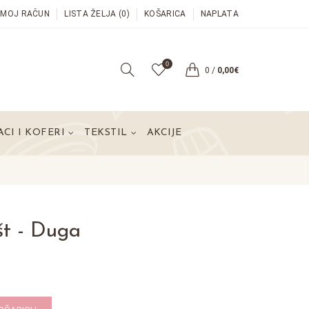
MOJ RAČUN
LISTA ŽELJA (0)
KOŠARICA
NAPLATA
0
0
/
0,00€
CI I KOFERI
TEKSTIL
AKCIJE
št - Duga