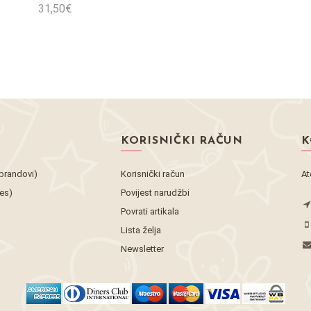
31,50€
Stavi u košaricu
KORISNIČKI RAČUN
K
brandovi)
Korisnički račun
At
tes)
Povijest narudžbi
Povrati artikala
Lista želja
Newsletter