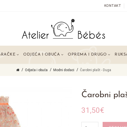
KONTAKT
GRAČKE
ODJEĆA I OBUĆA
OPREMA I DRUGO
RUKSA
Odjeća i obuća
Modni dodaci
Čarobni plašt - Duga
Čarobni pla
31,50€