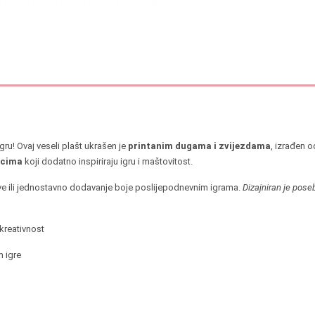
igru! Ovaj veseli plašt ukrašen je
printanim dugama i zvijezdama
, izrađen o
scima
koji dodatno inspiriraju igru i maštovitost.
ve ili jednostavno dodavanje boje poslijepodnevnim igrama.
Dizajniran je pose
 kreativnost
 igre