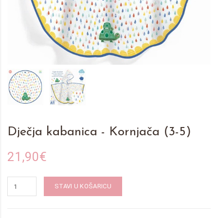
Dječja kabanica - Kornjača (3-5)
21,90€
STAVI U KOŠARICU