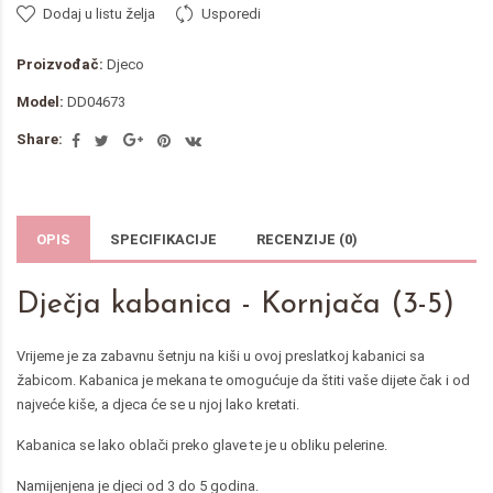
Dodaj u listu želja
Usporedi
Proizvođač:
Djeco
Model:
DD04673
Share:
OPIS
SPECIFIKACIJE
RECENZIJE (0)
Dječja kabanica - Kornjača (3-5)
Vrijeme je za zabavnu šetnju na kiši u ovoj preslatkoj kabanici sa
žabicom. Kabanica je mekana te omogućuje da štiti vaše dijete čak i od
najveće kiše, a djeca će se u njoj lako kretati.
Kabanica se lako oblači preko glave te je u obliku pelerine.
Namijenjena je djeci od 3 do 5 godina.