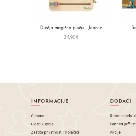
Dječja magična ploča - Jeanne
Se
34,90€
Stavi u košaricu
INFORMACIJE
DODACI
O nama
Robne marke (
Uvjeti kupnje
Partneri (affilia
Zaštita privatnosti i kolačići
Akcije