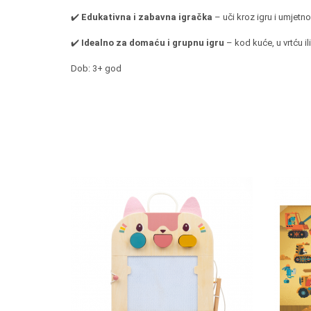
✔️
Edukativna i zabavna igračka
– uči kroz igru i umjetno
✔️
Idealno za domaću i grupnu igru
– kod kuće, u vrtću i
Dob: 3+ god