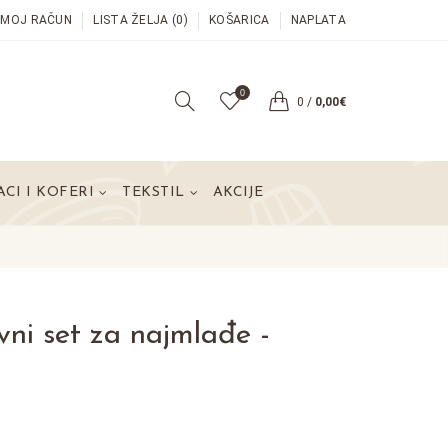
MOJ RAČUN
LISTA ŽELJA (0)
KOŠARICA
NAPLATA
0
0
/
0,00€
CI I KOFERI
TEKSTIL
AKCIJE
ivni set za najmlađe -