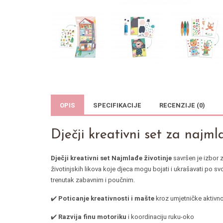
OPIS
SPECIFIKACIJE
RECENZIJE (0)
Dječji kreativni set za najml
Dječji kreativni set Najmlađe životinje
savršen je izbor 
životinjskih likova koje djeca mogu bojati i ukrašavati po sv
trenutak zabavnim i poučnim.
✔️
Poticanje kreativnosti i mašte
kroz umjetničke aktivno
✔️
Razvija finu motoriku
i koordinaciju ruku-oko