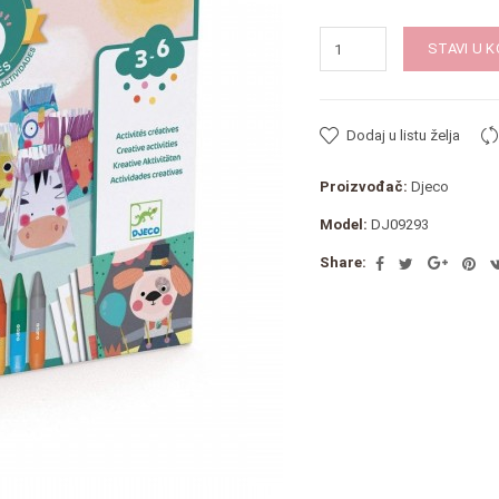
STAVI U 
Dodaj u listu želja
Proizvođač:
Djeco
Model:
DJ09293
Share: