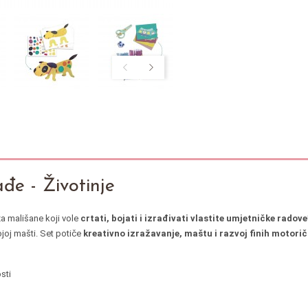
ađe - Životinje
za mališane koji vole
crtati, bojati i izrađivati vlastite umjetničke radove
ojoj mašti. Set potiče
kreativno izražavanje, maštu i razvoj finih motorič
sti