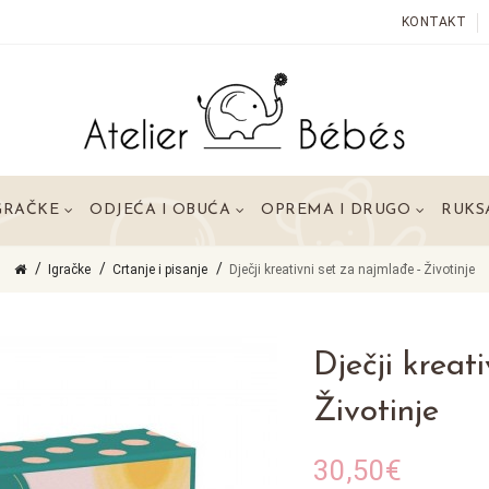
KONTAKT
GRAČKE
ODJEĆA I OBUĆA
OPREMA I DRUGO
RUKSA
Igračke
Crtanje i pisanje
Dječji kreativni set za najmlađe - Životinje
Dječji kreat
Životinje
30,50€