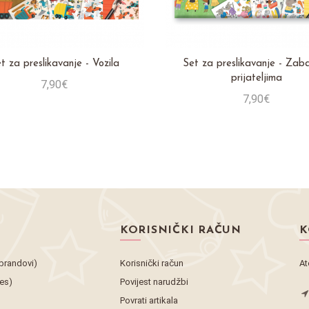
t za preslikavanje - Vozila
Set za preslikavanje - Zab
prijateljima
7,90€
7,90€
Stavi u košaricu
Stavi u košaricu
KORISNIČKI RAČUN
K
brandovi)
Korisnički račun
At
tes)
Povijest narudžbi
Povrati artikala