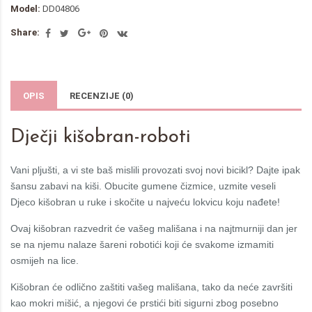
Model:
DD04806
Share:
OPIS
RECENZIJE (0)
Dječji kišobran-roboti
Vani pljušti, a vi ste baš mislili provozati svoj novi bicikl? Dajte ipak
šansu zabavi na kiši. Obucite gumene čizmice, uzmite veseli
Djeco kišobran u ruke i skočite u najveću lokvicu koju nađete!
Ovaj kišobran razvedrit će vašeg mališana i na najtmurniji dan jer
se na njemu nalaze šareni robotići koji će svakome izmamiti
osmijeh na lice.
Kišobran će odlično zaštiti vašeg mališana, tako da neće završiti
kao mokri mišić, a njegovi će prstići biti sigurni zbog posebno