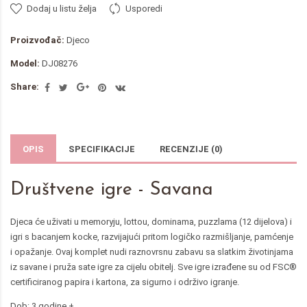
Dodaj u listu želja
Usporedi
Proizvođač:
Djeco
Model:
DJ08276
Share:
OPIS
SPECIFIKACIJE
RECENZIJE (0)
Društvene igre - Savana
Djeca će uživati u memoryju, lottou, dominama, puzzlama (12 dijelova) i
igri s bacanjem kocke, razvijajući pritom logičko razmišljanje, pamćenje
i opažanje. Ovaj komplet nudi raznovrsnu zabavu sa slatkim životinjama
iz savane i pruža sate igre za cijelu obitelj. Sve igre izrađene su od FSC®
certificiranog papira i kartona, za sigurno i održivo igranje.
Dob: 3 godine +