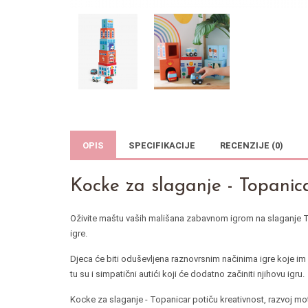
OPIS
SPECIFIKACIJE
RECENZIJE (0)
Kocke za slaganje - Topanic
Oživite maštu vaših mališana zabavnom igrom na slaganje Topa
igre.
Djeca će biti oduševljena raznovrsnim načinima igre koje im pru
tu su i simpatični autići koji će dodatno začiniti njihovu igru.
Kocke za slaganje - Topanicar potiču kreativnost, razvoj mo