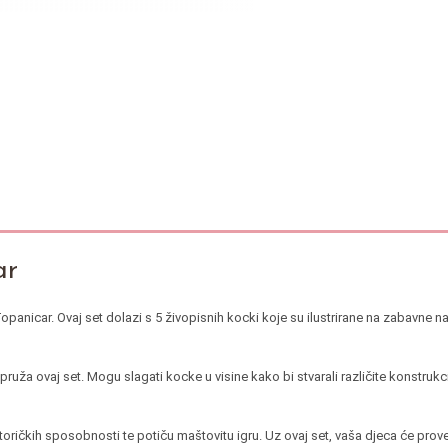
ar
nicar. Ovaj set dolazi s 5 živopisnih kocki koje su ilustrirane na zabavne nači
ža ovaj set. Mogu slagati kocke u visine kako bi stvarali različite konstrukcije i
toričkih sposobnosti te potiču maštovitu igru. Uz ovaj set, vaša djeca će prov