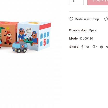
STAVI U 
Dodaj u listu želja
Proizvođač:
Djeco
Model:
DJ09120
Share: