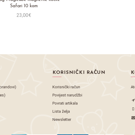
Safari 10 kom
23,00€
Stavi u košaricu
KORISNIČKI RAČUN
K
brandovi)
Korisnički račun
At
tes)
Povijest narudžbi
Povrati artikala
Lista želja
Newsletter