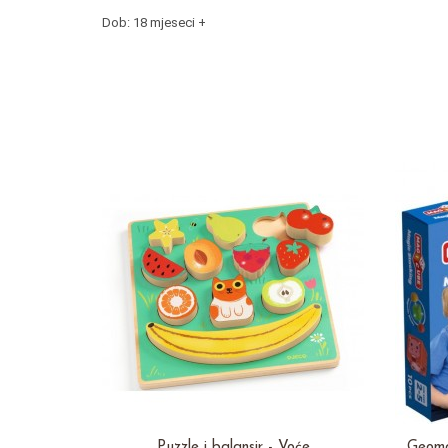
Dob: 18 mjeseci +
Puzzle i balansir - Voće
Geoma