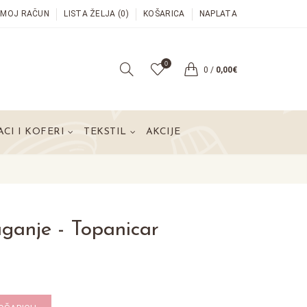
MOJ RAČUN
LISTA ŽELJA (0)
KOŠARICA
NAPLATA
0
0
/
0,00€
CI I KOFERI
TEKSTIL
AKCIJE
aganje - Topanicar