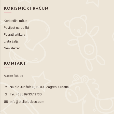
KORISNIČKI RAČUN
Korisnički račun
Povijest narudžbi
Povrati artikala
Lista želja
Newsletter
KONTAKT
Atelier Bebes
Nikole Jurišića 8, 10 000 Zagreb, Croatia
Tel:
+385 99 337 3730
info@atelierbebes.com