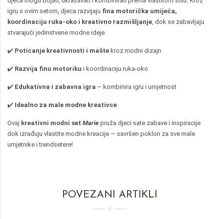
djeca mogu bojati, ukrašavati i kombinirati prema vlastitom stilu. Kroz
igru s ovim setom, djeca razvijaju
fina motorička umijeća,
koordinaciju ruka-oko i kreativno razmišljanje
, dok se zabavljaju
stvarajući jedinstvene modne ideje.
✔️
Poticanje kreativnosti i mašte
kroz modni dizajn
✔️
Razvija finu motoriku
i koordinaciju ruka-oko
✔️
Edukativna i zabavna igra
– kombinira igru i umjetnost
✔️
Idealno za male modne kreativce
Ovaj
kreativni modni set
Marie
pruža djeci sate zabave i inspiracije
dok izrađuju vlastite modne kreacije — savršen poklon za sve male
umjetnike i trendsetere!
POVEZANI ARTIKLI