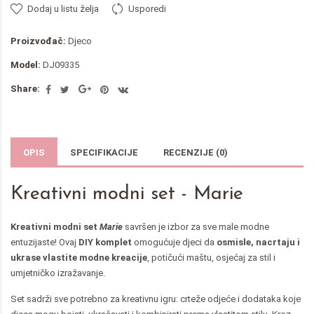
Dodaj u listu želja
Usporedi
Proizvođač:
Djeco
Model:
DJ09335
Share:
OPIS
SPECIFIKACIJE
RECENZIJE (0)
Kreativni modni set - Marie
Kreativni modni set
Marie
savršen je izbor za sve male modne
entuzijaste! Ovaj
DIY komplet
omogućuje djeci da
osmisle, nacrtaju i
ukrase vlastite modne kreacije
, potičući maštu, osjećaj za stil i
umjetničko izražavanje.
Set sadrži sve potrebno za kreativnu igru: crteže odjeće i dodataka koje