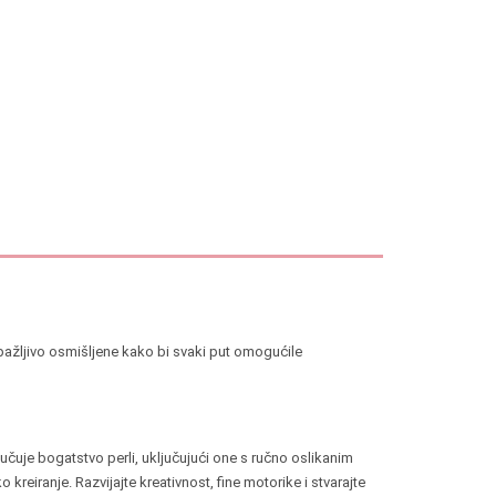
a, pažljivo osmišljene kako bi svaki put omogućile
ljučuje bogatstvo perli, uključujući one s ručno oslikanim
eiranje. Razvijajte kreativnost, fine motorike i stvarajte