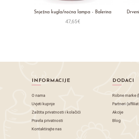
Snježna kugla/noćna lampa - Balerina
Drveni
47,65€
Stavi u košaricu
INFORMACIJE
DODACI
O nama
Robne marke (
Uvjeti kupnje
Partneri (affilia
Zaštita privatnosti i kolačići
Akcije
Pravila privatnosti
Blog
Kontaktirajte nas