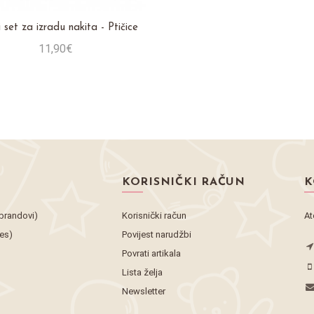
 set za izradu nakita - Ptičice
11,90€
Stavi u košaricu
KORISNIČKI RAČUN
K
brandovi)
Korisnički račun
At
tes)
Povijest narudžbi
Povrati artikala
Lista želja
Newsletter