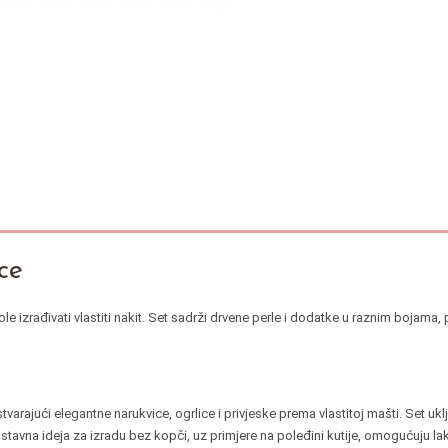
ce
 vole izrađivati vlastiti nakit. Set sadrži drvene perle i dodatke u raznim bojam
stvarajući elegantne narukvice, ogrlice i privjeske prema vlastitoj mašti. Set uk
na ideja za izradu bez kopči, uz primjere na poleđini kutije, omogućuju lako kr