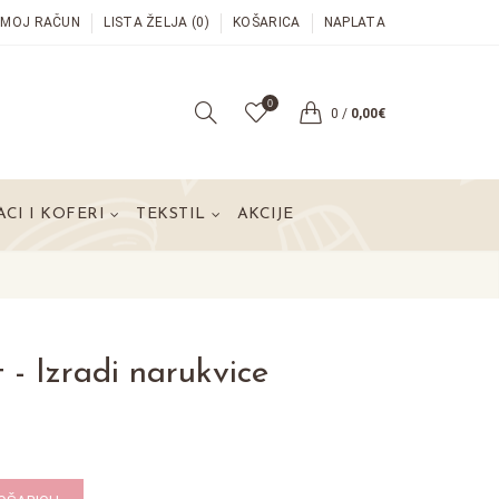
MOJ RAČUN
LISTA ŽELJA (0)
KOŠARICA
NAPLATA
0
0
/
0,00€
CI I KOFERI
TEKSTIL
AKCIJE
t - Izradi narukvice