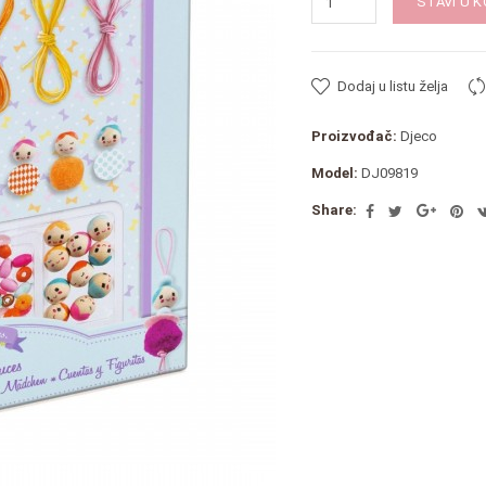
STAVI U 
Dodaj u listu želja
Proizvođač:
Djeco
Model:
DJ09819
Share: