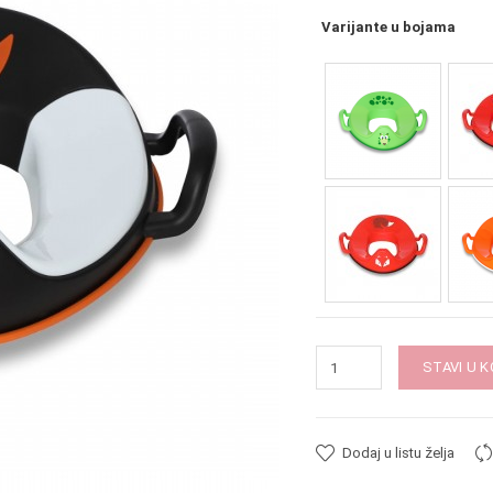
Varijante u bojama
STAVI U 
Dodaj u listu želja