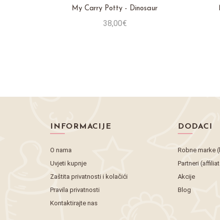
Ribica
My Carry Potty - Dinosaur
38,00€
Stavi u košaricu
INFORMACIJE
DODACI
O nama
Robne marke (
Uvjeti kupnje
Partneri (affilia
Zaštita privatnosti i kolačići
Akcije
Pravila privatnosti
Blog
Kontaktirajte nas