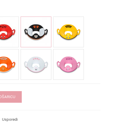
KOŠARICU
Usporedi