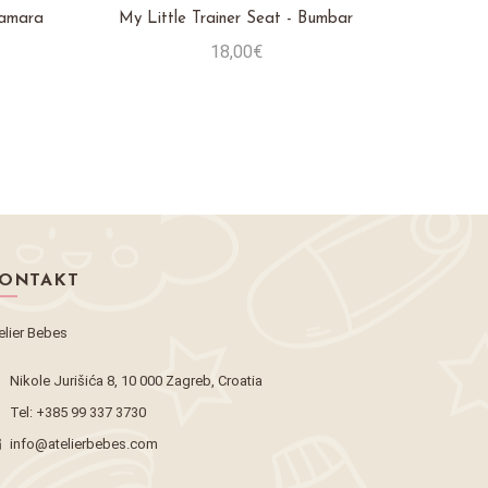
bamara
My Little Trainer Seat - Bumbar
My
18,00€
Stavi u košaricu
ONTAKT
elier Bebes
Nikole Jurišića 8, 10 000 Zagreb, Croatia
Tel:
+385 99 337 3730
info@atelierbebes.com