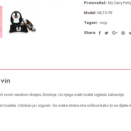
Proizvođač:
My Carry Pott
Model:
MLTS-PE
Tagovi:
mcp
Share:
gvin
jući svom veselom dizajnu životinja. Uz njega svaki toalet izgleda zabavnije.
ćini toaleta. Udoban je i siguran. Sa svake strane ima ručkice kako bi se dijete