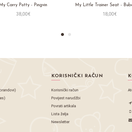
My Carry Potty - Pingvin
My Little Trainer Seat - Bu
38,00€
18,00€
Stavi u košaricu
Stavi u košaricu
KORISNIČKI RAČUN
K
brandovi)
Korisnički račun
At
tes)
Povijest narudžbi
Povrati artikala
Lista želja
Newsletter