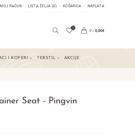
MOJ RAČUN
LISTA ŽELJA (0)
KOŠARICA
NAPLATA
0
0
/
0,00€
CI I KOFERI
TEKSTIL
AKCIJE
ainer Seat - Pingvin