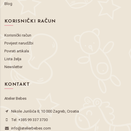
Blog
KORISNIČKI RAČUN
Korisnički račun
Povijest narudžbi
Povrati artikala
Lista želja
Newsletter
KONTAKT
Atelier Bebes
Nikole Jurišića 8, 10 000 Zagreb, Croatia
Tel:
+385 99 337 3730
info@atelierbebes.com