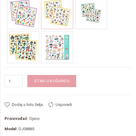
STAVI U KOŠARICU
Dodaj u listu želja
Usporedi
Proizvođač:
Djeco
Model:
DJ08885