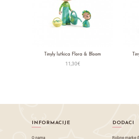
Tinyly lutkica Flora & Bloom
Tin
11,30€
Stavi u košaricu
INFORMACIJE
DODACI
O nama
Robne marke (