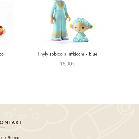
co
Tinyly sobica s lutkicom - Blue
15,90€
Stavi u košaricu
ONTAKT
elier Bebes