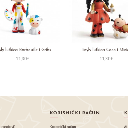
yly lutkica Barbouille i Gribs
Tinyly lutkica Coco i Mini
11,30€
11,30€
Stavi u košaricu
Stavi u košaricu
KORISNIČKI RAČUN
K
brandovi)
Korisnički račun
At