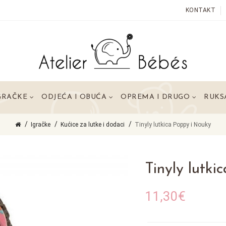
KONTAKT
GRAČKE
ODJEĆA I OBUĆA
OPREMA I DRUGO
RUKSA
Igračke
Kućice za lutke i dodaci
Tinyly lutkica Poppy i Nouky
Tinyly lutki
11,30€