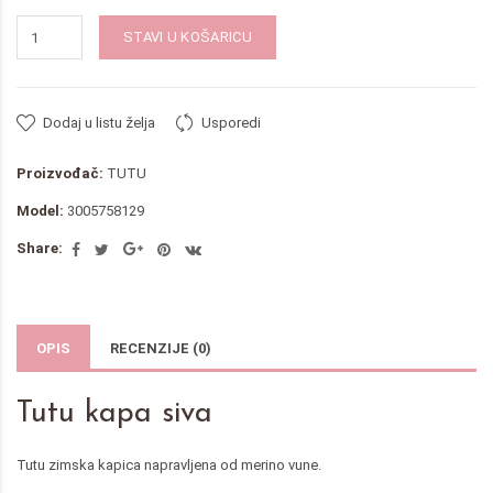
STAVI U KOŠARICU
Dodaj u listu želja
Usporedi
Proizvođač:
TUTU
Model:
3005758129
Share:
OPIS
RECENZIJE (0)
Tutu kapa siva
Tutu zimska kapica napravljena od merino vune.